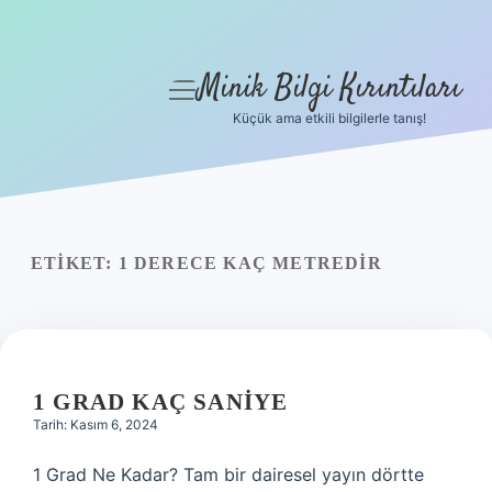
Minik Bilgi Kırıntıları
menüyü
aç
Küçük ama etkili bilgilerle tanış!
Anasayfa
Gizlilik Politikası
Yasal Uyarı
ETIKET:
1 DERECE KAÇ METREDIR
Hakkımızda
1 GRAD KAÇ SANIYE
Tarih: Kasım 6, 2024
1 Grad Ne Kadar? Tam bir dairesel yayın dörtte