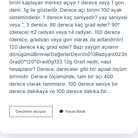
birini kaplayan merkez açıya 1 derece veya 1 gon
denir. 1g ile gösterilir. Derece açı birimi 100 ayak
sistemindedir. 1 derece kaç saniyedir? yay saniyesi
veya “, 3 derece. 90 derece kaç grad eder? 90°
(derece) π2 radyan veya τ4 radyan. 100 derece
(derece, gradyan veya gon olarak da adlandırılır)
120 derece kaç grad eder? Bazı yaygın açıların
dönüşümüBirimlerDeğerlerDevrim013Radyant023π
Grad0°120°Grad0g133 13g Grad nedir, nasıl
hesaplanır? Derece, dereceler gibi bir açısal ölçüm
birimidir. Derece ölçümünde, tam bir açı 400
derece olarak tanımlanır. 100 derece saniye bir
derece dakikaya ve 100 derece dakika bir…
1
Devamını okuyun
Yorum Bırak
Grad
Kaç
Saniye