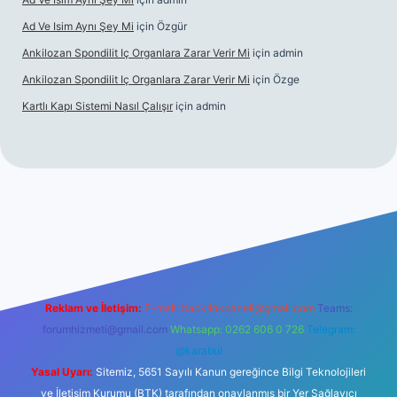
Ad Ve Isim Aynı Şey Mi
için
Özgür
Ankilozan Spondilit Iç Organlara Zarar Verir Mi
için
admin
Ankilozan Spondilit Iç Organlara Zarar Verir Mi
için
Özge
Kartlı Kapı Sistemi Nasıl Çalışır
için
admin
bet
Reklam ve İletişim:
E-mail:
backlinkpaneli@gmail.com
Teams:
forumhizmeti@gmail.com
Whatsapp: 0262 606 0 726
Telegram:
@karabul
Yasal Uyarı:
Sitemiz, 5651 Sayılı Kanun gereğince Bilgi Teknolojileri
ve İletişim Kurumu (BTK) tarafından onaylanmış bir Yer Sağlayıcı