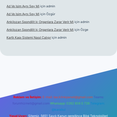
Ad Ve Isim Aynı Şey Mi
için
admin
Ad Ve Isim Aynı Şey Mi
için
Özgür
Ankilozan Spondilit Iç Organlara Zarar Verir Mi
için
admin
Ankilozan Spondilit Iç Organlara Zarar Verir Mi
için
Özge
Kartlı Kapı Sistemi Nasıl Çalışır
için
admin
lbet
Reklam ve İletişim:
E-mail:
backlinkpaneli@gmail.com
Teams:
forumhizmeti@gmail.com
Whatsapp: 0262 606 0 726
Telegram:
@karabul
Yasal Uyarı:
Sitemiz, 5651 Sayılı Kanun gereğince Bilgi Teknolojileri