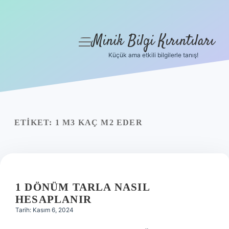
Minik Bilgi Kırıntıları
menüyü
aç
Küçük ama etkili bilgilerle tanış!
Anasayfa
Gizlilik Politikası
Yasal Uyarı
ETIKET:
1 M3 KAÇ M2 EDER
Hakkımızda
1 DÖNÜM TARLA NASIL
HESAPLANIR
Tarih: Kasım 6, 2024