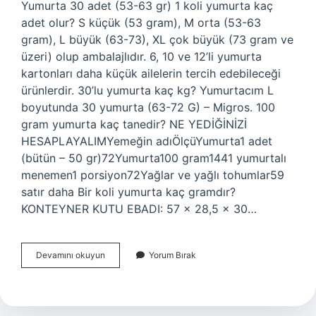
Yumurta 30 adet (53-63 gr) 1 koli yumurta kaç
adet olur? S küçük (53 gram), M orta (53-63
gram), L büyük (63-73), XL çok büyük (73 gram ve
üzeri) olup ambalajlıdır. 6, 10 ve 12’li yumurta
kartonları daha küçük ailelerin tercih edebileceği
ürünlerdir. 30’lu yumurta kaç kg? Yumurtacım L
boyutunda 30 yumurta (63-72 G) – Migros. 100
gram yumurta kaç tanedir? NE YEDİĞİNİZİ
HESAPLAYALIMYemeğin adıÖlçüYumurta1 adet
(bütün – 50 gr)72Yumurta100 gram1441 yumurtalı
menemen1 porsiyon72Yağlar ve yağlı tohumlar59
satır daha Bir koli yumurta kaç gramdır?
KONTEYNER KUTU EBADI: 57 x 28,5 x 30…
1
Devamını okuyun
Yorum Bırak
Koli
Yumurta
Kaç
Gram