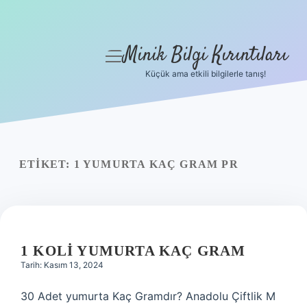
Minik Bilgi Kırıntıları
menüyü
aç
Küçük ama etkili bilgilerle tanış!
Anasayfa
Gizlilik Politikası
Yasal Uyarı
ETIKET:
1 YUMURTA KAÇ GRAM PR
Hakkımızda
1 KOLI YUMURTA KAÇ GRAM
Tarih: Kasım 13, 2024
30 Adet yumurta Kaç Gramdır? Anadolu Çiftlik M