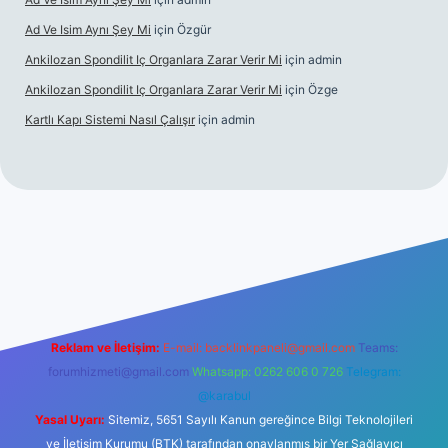
Ad Ve Isim Aynı Şey Mi
için
Özgür
Ankilozan Spondilit Iç Organlara Zarar Verir Mi
için
admin
Ankilozan Spondilit Iç Organlara Zarar Verir Mi
için
Özge
Kartlı Kapı Sistemi Nasıl Çalışır
için
admin
lbet
Reklam ve İletişim:
E-mail:
backlinkpaneli@gmail.com
Teams:
forumhizmeti@gmail.com
Whatsapp: 0262 606 0 726
Telegram:
@karabul
Yasal Uyarı:
Sitemiz, 5651 Sayılı Kanun gereğince Bilgi Teknolojileri
ve İletişim Kurumu (BTK) tarafından onaylanmış bir Yer Sağlayıcı