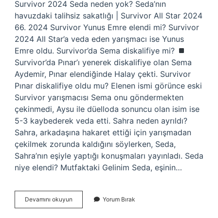
Survivor 2024 Seda neden yok? Seda’nın
havuzdaki talihsiz sakatlığı | Survivor All Star 2024
66. 2024 Survivor Yunus Emre elendi mi? Survivor
2024 All Star’a veda eden yarışmacı ise Yunus
Emre oldu. Survivor’da Sema diskalifiye mi?
Survivor’da Pınar’ı yenerek diskalifiye olan Sema
Aydemir, Pınar elendiğinde Halay çekti. Survivor
Pınar diskalifiye oldu mu? Elenen ismi görünce eski
Survivor yarışmacısı Sema onu göndermekten
çekinmedi, Aysu ile düelloda sonuncu olan isim ise
5-3 kaybederek veda etti. Sahra neden ayrıldı?
Sahra, arkadaşına hakaret ettiği için yarışmadan
çekilmek zorunda kaldığını söylerken, Seda,
Sahra’nın eşiyle yaptığı konuşmaları yayınladı. Seda
niye elendi? Mutfaktaki Gelinim Seda, eşinin…
Survivor
Devamını okuyun
Yorum Bırak
Kim
Diskalifiye