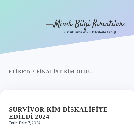
Minik Bilgi Kırıntıları
menüyü
aç
Küçük ama etkili bilgilerle tanış!
Anasayfa
Gizlilik Politikası
Yasal Uyarı
ETIKET:
2 FINALIST KIM OLDU
Hakkımızda
SURVIVOR KIM DISKALIFIYE
EDILDI 2024
Tarih: Ekim 7, 2024