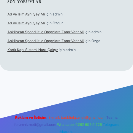
SON YORUMLAR
Ad Ve Isim Aynı Şey Mi
için
admin
Ad Ve Isim Aynı Şey Mi
için
Özgür
Ankilozan Spondilit Iç Organlara Zarar Verir Mi
için
admin
Ankilozan Spondilit Iç Organlara Zarar Verir Mi
için
Özge
Kartlı Kapı Sistemi Nasıl Çalışır
için
admin
lbet
Reklam ve İletişim:
E-mail:
backlinkpaneli@gmail.com
Teams:
forumhizmeti@gmail.com
Whatsapp: 0262 606 0 726
Telegram:
@karabul