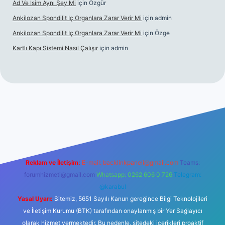
Ad Ve Isim Aynı Şey Mi
için
Özgür
Ankilozan Spondilit Iç Organlara Zarar Verir Mi
için
admin
Ankilozan Spondilit Iç Organlara Zarar Verir Mi
için
Özge
Kartlı Kapı Sistemi Nasıl Çalışır
için
admin
lbet
Reklam ve İletişim:
E-mail:
backlinkpaneli@gmail.com
Teams:
forumhizmeti@gmail.com
Whatsapp: 0262 606 0 726
Telegram:
@karabul
Yasal Uyarı:
Sitemiz, 5651 Sayılı Kanun gereğince Bilgi Teknolojileri
ve İletişim Kurumu (BTK) tarafından onaylanmış bir Yer Sağlayıcı
olarak hizmet vermektedir. Bu nedenle, sitedeki içerikleri proaktif