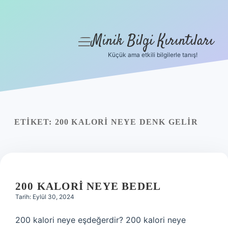
Minik Bilgi Kırıntıları
menüyü
aç
Küçük ama etkili bilgilerle tanış!
Anasayfa
Gizlilik Politikası
Yasal Uyarı
ETIKET:
200 KALORI NEYE DENK GELIR
Hakkımızda
200 KALORI NEYE BEDEL
Tarih: Eylül 30, 2024
200 kalori neye eşdeğerdir? 200 kalori neye