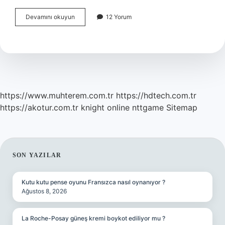
Deprem
Devamını okuyun
12 Yorum
Söylentileri
Doğru
Mu
https://www.muhterem.com.tr
https://hdtech.com.tr
https://akotur.com.tr
knight online
nttgame
Sitemap
SIDEBAR
SON YAZILAR
Kutu kutu pense oyunu Fransızca nasıl oynanıyor ?
Ağustos 8, 2026
La Roche-Posay güneş kremi boykot ediliyor mu ?