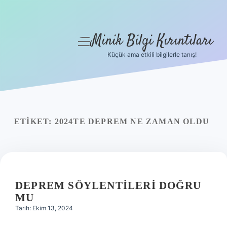
Minik Bilgi Kırıntıları
menüyü
aç
Küçük ama etkili bilgilerle tanış!
Anasayfa
Gizlilik Politikası
Yasal Uyarı
ETIKET:
2024TE DEPREM NE ZAMAN OLDU
Hakkımızda
DEPREM SÖYLENTILERI DOĞRU
MU
Tarih: Ekim 13, 2024