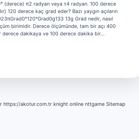
0° (derece) π2 radyan veya τ4 radyan. 100 derece
ır) 120 derece kaç grad eder? Bazı yaygın açıların
23πGrad0°120°Grad0g133 13g Grad nedir, nasıl
ölçüm birimidir. Derece ölçümünde, tam bir açı 400
ir derece dakikaya ve 100 derece dakika bir…
r
https://akotur.com.tr
knight online
nttgame
Sitemap