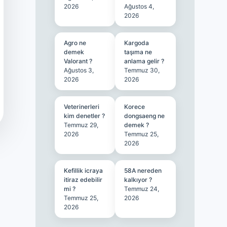
2026
Ağustos 4,
2026
Agro ne
Kargoda
demek
taşıma ne
Valorant ?
anlama gelir ?
Ağustos 3,
Temmuz 30,
2026
2026
Veterinerleri
Korece
kim denetler ?
dongsaeng ne
Temmuz 29,
demek ?
2026
Temmuz 25,
2026
Kefillik icraya
58A nereden
itiraz edebilir
kalkıyor ?
mi ?
Temmuz 24,
Temmuz 25,
2026
2026