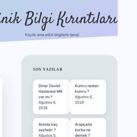
nik Bilgi Kırıntıları
Küçük ama etkili bilgilerle tanış!
ilbet
SIDEBAR
SON YAZILAR
Dinar Devlet
Kumru neden
Hastanesi MR
kumru ?
var mı ?
Ağustos 6,
Ağustos 6,
2026
2026
Avesta kaç
Arapçada
sayfadır ?
kurba ne
Ağustos 5,
demek ?