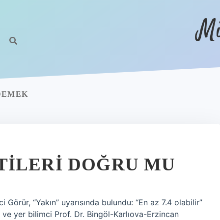
Mi
 DEMEK
TILERI DOĞRU MU
Görür, “Yakın” uyarısında bulundu: “En az 7.4 olabilir”
e yer bilimci Prof. Dr. Bingöl-Karlıova-Erzincan