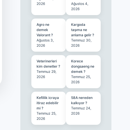
2026
Ağustos 4,
2026
Agro ne
Kargoda
demek
taşıma ne
Valorant ?
anlama gelir ?
Ağustos 3,
Temmuz 30,
2026
2026
Veterinerleri
Korece
kim denetler ?
dongsaeng ne
Temmuz 29,
demek ?
2026
Temmuz 25,
2026
Kefillik icraya
58A nereden
itiraz edebilir
kalkıyor ?
mi ?
Temmuz 24,
Temmuz 25,
2026
2026