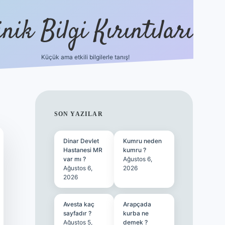
nik Bilgi Kırıntıları
Küçük ama etkili bilgilerle tanış!
ilbet
SIDEBAR
SON YAZILAR
Dinar Devlet
Kumru neden
Hastanesi MR
kumru ?
var mı ?
Ağustos 6,
Ağustos 6,
2026
2026
Avesta kaç
Arapçada
sayfadır ?
kurba ne
Ağustos 5,
demek ?