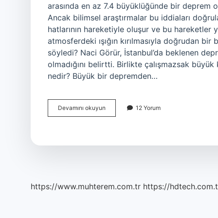
arasında en az 7.4 büyüklüğünde bir deprem ol
Ancak bilimsel araştırmalar bu iddiaları doğ
hatlarının hareketiyle oluşur ve bu hareketler y
atmosferdeki ışığın kırılmasıyla doğrudan bir
söyledi? Naci Görür, İstanbul’da beklenen de
olmadığını belirtti. Birlikte çalışmazsak büyük
nedir? Büyük bir depremden…
Deprem
Devamını okuyun
12 Yorum
Söylentileri
Doğru
Mu
https://www.muhterem.com.tr
https://hdtech.com.t