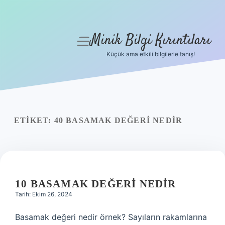
Minik Bilgi Kırıntıları
menüyü
aç
Küçük ama etkili bilgilerle tanış!
Anasayfa
Gizlilik Politikası
Yasal Uyarı
ETIKET:
40 BASAMAK DEĞERI NEDIR
Hakkımızda
10 BASAMAK DEĞERI NEDIR
Tarih: Ekim 26, 2024
Basamak değeri nedir örnek? Sayıların rakamlarına