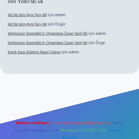
SON YORUMLAR
Ad Ve Isim Aynı Şey Mi
için
admin
Ad Ve Isim Aynı Şey Mi
için
Özgür
Ankilozan Spondilit Iç Organlara Zarar Verir Mi
için
admin
Ankilozan Spondilit Iç Organlara Zarar Verir Mi
için
Özge
Kartlı Kapı Sistemi Nasıl Çalışır
için
admin
bet
Reklam ve İletişim:
E-mail:
backlinkpaneli@gmail.com
Teams:
forumhizmeti@gmail.com
Whatsapp: 0262 606 0 726
Telegram:
@karabul