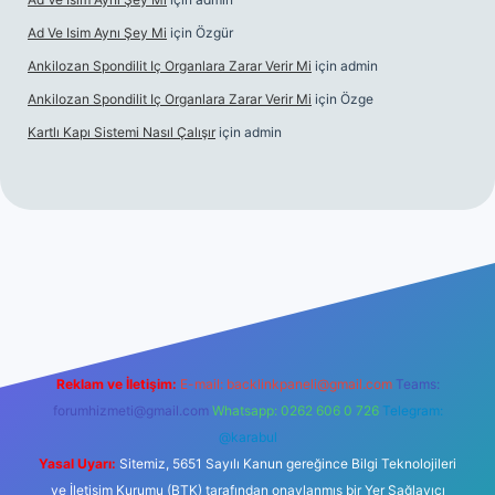
Ad Ve Isim Aynı Şey Mi
için
Özgür
Ankilozan Spondilit Iç Organlara Zarar Verir Mi
için
admin
Ankilozan Spondilit Iç Organlara Zarar Verir Mi
için
Özge
Kartlı Kapı Sistemi Nasıl Çalışır
için
admin
lbet
Reklam ve İletişim:
E-mail:
backlinkpaneli@gmail.com
Teams:
forumhizmeti@gmail.com
Whatsapp: 0262 606 0 726
Telegram:
@karabul
Yasal Uyarı:
Sitemiz, 5651 Sayılı Kanun gereğince Bilgi Teknolojileri
ve İletişim Kurumu (BTK) tarafından onaylanmış bir Yer Sağlayıcı