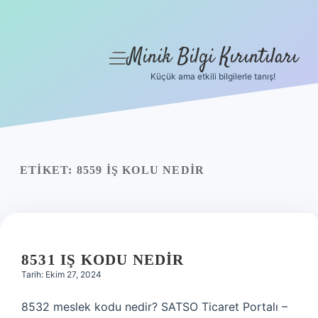
Minik Bilgi Kırıntıları
menüyü
aç
Küçük ama etkili bilgilerle tanış!
Anasayfa
Gizlilik Politikası
Yasal Uyarı
ETIKET:
8559 İŞ KOLU NEDIR
Hakkımızda
8531 IŞ KODU NEDIR
Tarih: Ekim 27, 2024
8532 meslek kodu nedir? SATSO Ticaret Portalı –