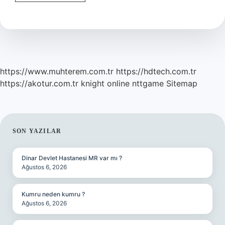
Ne
Işimize
Yarar
https://www.muhterem.com.tr
https://hdtech.com.tr
https://akotur.com.tr
knight online
nttgame
Sitemap
SIDEBAR
SON YAZILAR
Dinar Devlet Hastanesi MR var mı ?
Ağustos 6, 2026
Kumru neden kumru ?
Ağustos 6, 2026