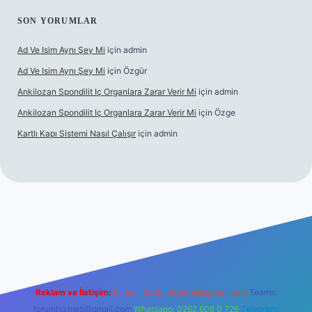
SON YORUMLAR
Ad Ve Isim Aynı Şey Mi
için
admin
Ad Ve Isim Aynı Şey Mi
için
Özgür
Ankilozan Spondilit Iç Organlara Zarar Verir Mi
için
admin
Ankilozan Spondilit Iç Organlara Zarar Verir Mi
için
Özge
Kartlı Kapı Sistemi Nasıl Çalışır
için
admin
bet
Reklam ve İletişim:
E-mail:
backlinkpaneli@gmail.com
Teams:
forumhizmeti@gmail.com
Whatsapp: 0262 606 0 726
Telegram: