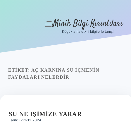
Minik Bilgi Kırıntıları
menüyü
aç
Küçük ama etkili bilgilerle tanış!
Anasayfa
Gizlilik Politikası
Yasal Uyarı
ETIKET:
AÇ KARNINA SU IÇMENIN
FAYDALARI NELERDIR
Hakkımızda
SU NE IŞIMIZE YARAR
Tarih: Ekim 11, 2024