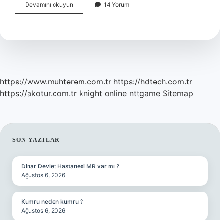
Açık
Devamını okuyun
14 Yorum
Anahtarların
Özellikleri
Nelerdir
https://www.muhterem.com.tr
https://hdtech.com.tr
https://akotur.com.tr
knight online
nttgame
Sitemap
SIDEBAR
SON YAZILAR
Dinar Devlet Hastanesi MR var mı ?
Ağustos 6, 2026
Kumru neden kumru ?
Ağustos 6, 2026