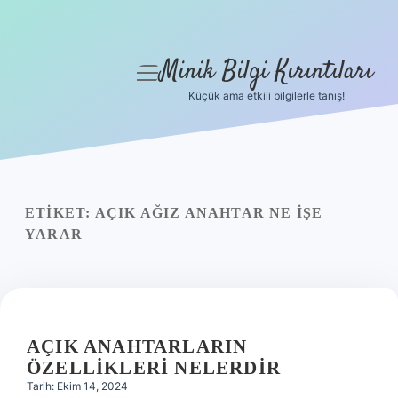
Minik Bilgi Kırıntıları
menüyü
aç
Küçük ama etkili bilgilerle tanış!
Anasayfa
Gizlilik Politikası
Yasal Uyarı
ETIKET:
AÇIK AĞIZ ANAHTAR NE IŞE
YARAR
Hakkımızda
AÇIK ANAHTARLARIN
ÖZELLIKLERI NELERDIR
Tarih: Ekim 14, 2024