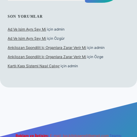
SON YORUMLAR
Ad Ve Isim Aynı Şey Mi
için
admin
Ad Ve Isim Aynı Şey Mi
için
Özgür
Ankilozan Spondilit Iç Organlara Zarar Verir Mi
için
admin
Ankilozan Spondilit Iç Organlara Zarar Verir Mi
için
Özge
Kartlı Kapı Sistemi Nasıl Çalışır
için
admin
et
Reklam ve İletişim:
E-mail:
backlinkpaneli@gmail.com
Teams: