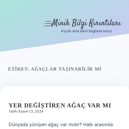
Minik Bilgi Kırıntıları
menüyü
aç
Küçük ama etkili bilgilerle tanış!
Anasayfa
Gizlilik Politikası
Yasal Uyarı
ETIKET:
AĞAÇLAR TAŞINABILIR MI
Hakkımızda
YER DEĞIŞTIREN AĞAÇ VAR MI
Tarih: Kasım 13, 2024
Dünyada yürüyen ağaç var mıdır? Halk arasında