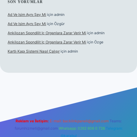
SON YORUMLAR
Ad Ve Isim Aynı Şey Mi
için
admin
Ad Ve Isim Aynı Şey Mi
için
Özgür
Ankilozan Spondilit Iç Organlara Zarar Verir Mi
için
admin
Ankilozan Spondilit Iç Organlara Zarar Verir Mi
için
Özge
Kartlı Kapı Sistemi Nasıl Çalışır
için
admin
lbet
Reklam ve İletişim:
E-mail:
backlinkpaneli@gmail.com
Teams:
forumhizmeti@gmail.com
Whatsapp: 0262 606 0 726
Telegram:
@karabul