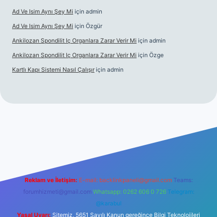
Ad Ve Isim Aynı Şey Mi
için
admin
Ad Ve Isim Aynı Şey Mi
için
Özgür
Ankilozan Spondilit Iç Organlara Zarar Verir Mi
için
admin
Ankilozan Spondilit Iç Organlara Zarar Verir Mi
için
Özge
Kartlı Kapı Sistemi Nasıl Çalışır
için
admin
lbet
Reklam ve İletişim:
E-mail:
backlinkpaneli@gmail.com
Teams:
forumhizmeti@gmail.com
Whatsapp: 0262 606 0 726
Telegram:
@karabul
Yasal Uyarı:
Sitemiz, 5651 Sayılı Kanun gereğince Bilgi Teknolojileri