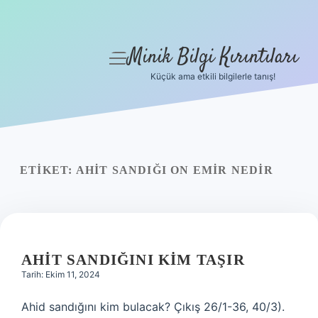
Minik Bilgi Kırıntıları
menüyü
aç
Küçük ama etkili bilgilerle tanış!
Anasayfa
Gizlilik Politikası
Yasal Uyarı
ETIKET:
AHIT SANDIĞI ON EMIR NEDIR
Hakkımızda
AHIT SANDIĞINI KIM TAŞIR
Tarih: Ekim 11, 2024
Ahid sandığını kim bulacak? Çıkış 26/1-36, 40/3).