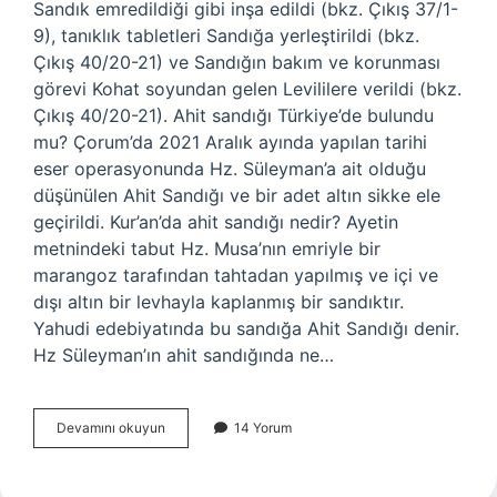
Sandık emredildiği gibi inşa edildi (bkz. Çıkış 37/1-
9), tanıklık tabletleri Sandığa yerleştirildi (bkz.
Çıkış 40/20-21) ve Sandığın bakım ve korunması
görevi Kohat soyundan gelen Levililere verildi (bkz.
Çıkış 40/20-21). Ahit sandığı Türkiye’de bulundu
mu? Çorum’da 2021 Aralık ayında yapılan tarihi
eser operasyonunda Hz. Süleyman’a ait olduğu
düşünülen Ahit Sandığı ve bir adet altın sikke ele
geçirildi. Kur’an’da ahit sandığı nedir? Ayetin
metnindeki tabut Hz. Musa’nın emriyle bir
marangoz tarafından tahtadan yapılmış ve içi ve
dışı altın bir levhayla kaplanmış bir sandıktır.
Yahudi edebiyatında bu sandığa Ahit Sandığı denir.
Hz Süleyman’ın ahit sandığında ne…
Ahit
Devamını okuyun
14 Yorum
Sandığını
Kim
Taşır