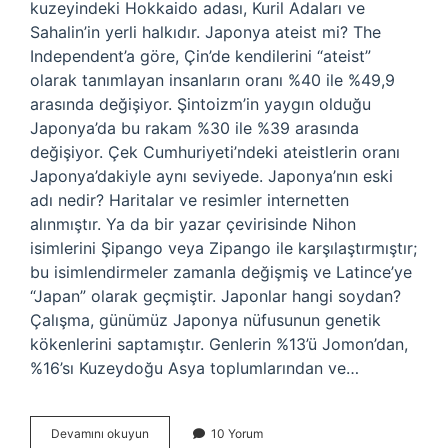
kuzeyindeki Hokkaido adası, Kuril Adaları ve
Sahalin’in yerli halkıdır. Japonya ateist mi? The
Independent’a göre, Çin’de kendilerini “ateist”
olarak tanımlayan insanların oranı %40 ile %49,9
arasında değişiyor. Şintoizm’in yaygın olduğu
Japonya’da bu rakam %30 ile %39 arasında
değişiyor. Çek Cumhuriyeti’ndeki ateistlerin oranı
Japonya’dakiyle aynı seviyede. Japonya’nın eski
adı nedir? Haritalar ve resimler internetten
alınmıştır. Ya da bir yazar çevirisinde Nihon
isimlerini Şipango veya Zipango ile karşılaştırmıştır;
bu isimlendirmeler zamanla değişmiş ve Latince’ye
“Japan” olarak geçmiştir. Japonlar hangi soydan?
Çalışma, günümüz Japonya nüfusunun genetik
kökenlerini saptamıştır. Genlerin %13’ü Jomon’dan,
%16’sı Kuzeydoğu Asya toplumlarından ve…
Aynular
Devamını okuyun
10 Yorum