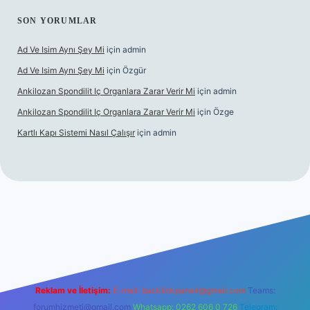
SON YORUMLAR
Ad Ve Isim Aynı Şey Mi
için
admin
Ad Ve Isim Aynı Şey Mi
için
Özgür
Ankilozan Spondilit Iç Organlara Zarar Verir Mi
için
admin
Ankilozan Spondilit Iç Organlara Zarar Verir Mi
için
Özge
Kartlı Kapı Sistemi Nasıl Çalışır
için
admin
bet
Reklam ve İletişim:
E-mail:
backlinkpaneli@gmail.com
Teams:
forumhizmeti@gmail.com
Whatsapp: 0262 606 0 726
Telegram: