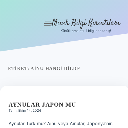
Minik Bilgi Kırıntıları
menüyü
aç
Küçük ama etkili bilgilerle tanış!
Anasayfa
Gizlilik Politikası
Yasal Uyarı
ETIKET:
AINU HANGI DILDE
Hakkımızda
AYNULAR JAPON MU
Tarih: Ekim 14, 2024
Aynular Türk mü? Ainu veya Ainular, Japonya’nın