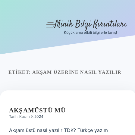
Minik Bilgi Kırıntıları
menüyü
aç
Küçük ama etkili bilgilerle tanış!
Anasayfa
Gizlilik Politikası
Yasal Uyarı
ETIKET:
AKŞAM ÜZERINE NASIL YAZILIR
Hakkımızda
AKŞAMÜSTÜ MÜ
Tarih: Kasım 9, 2024
Akşam üstü nasıl yazılır TDK? Türkçe yazım