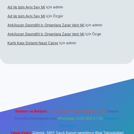
Ad Ve Isim Aynı Şey Mi
için
admin
Ad Ve Isim Aynı Şey Mi
için
Özgür
Ankilozan Spondilit Iç Organlara Zarar Verir Mi
için
admin
Ankilozan Spondilit Iç Organlara Zarar Verir Mi
için
Özge
Kartlı Kapı Sistemi Nasıl Çalışır
için
admin
lbet
Reklam ve İletişim:
E-mail:
backlinkpaneli@gmail.com
Teams:
forumhizmeti@gmail.com
Whatsapp: 0262 606 0 726
Telegram:
@karabul
Yasal Uyarı:
Sitemiz, 5651 Sayılı Kanun gereğince Bilgi Teknolojileri