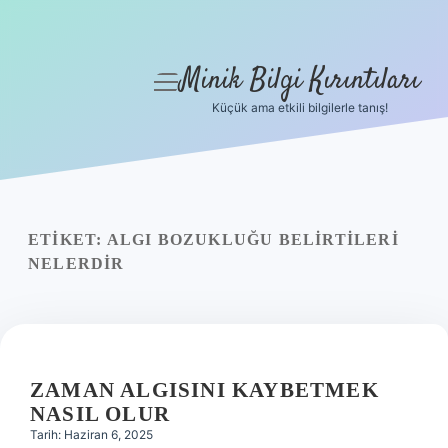
Minik Bilgi Kırıntıları
menüyü
aç
Küçük ama etkili bilgilerle tanış!
Anasayfa
Gizlilik Politikası
Yasal Uyarı
ETIKET:
ALGI BOZUKLUĞU BELIRTILERI
NELERDIR
Hakkımızda
ZAMAN ALGISINI KAYBETMEK
NASIL OLUR
Tarih: Haziran 6, 2025