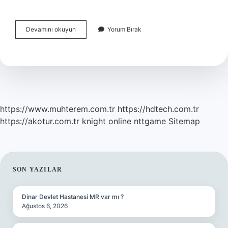
Zaman
Devamını okuyun
Yorum Bırak
Algısını
Kaybetmek
Nasıl
Olur
https://www.muhterem.com.tr
https://hdtech.com.tr
https://akotur.com.tr
knight online
nttgame
Sitemap
SIDEBAR
SON YAZILAR
Dinar Devlet Hastanesi MR var mı ?
Ağustos 6, 2026