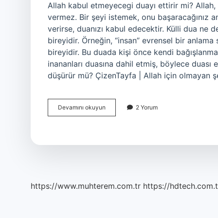
Allah kabul etmeyecegi duayı ettirir mi? Allah
vermez. Bir şeyi istemek, onu başaracağınız an
verirse, duanızı kabul edecektir. Külli dua ne 
bireyidir. Örneğin, “insan” evrensel bir anlama 
bireyidir. Bu duada kişi önce kendi bağışlanma
inananları duasına dahil etmiş, böylece duası e
düşürür mü? ÇizenTayfa | Allah için olmayan ş
Dua
Devamını okuyun
2 Yorum
Külliyet
Kesbederse
Kabule
Karin
Olur
Ne
Demek
https://www.muhterem.com.tr
https://hdtech.com.t