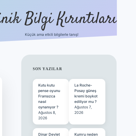
nik Bilgi Kırıntıları
Küçük ama etkili bilgilerle tanış!
ilbet
SIDEBAR
SON YAZILAR
Kutu kutu
La Roche-
pense oyunu
Posay güneş
Fransızca
kremi boykot
nasıl
ediliyor mu ?
oynanıyor ?
Ağustos 7,
Ağustos 8,
2026
2026
Dinar Devlet
Kumru neden