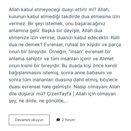
Allah kabul etmeyecegi duayı ettirir mi? Allah,
kulunun kabul etmediği takdirde dua etmesine izin
vermez. Bir şeyi istemek, onu başaracağınız
anlamına gelir. Başka bir deyişle, Allah dua
etmenize izin verirse, duanızı kabul edecektir. Külli
dua ne demek? Evrensel, ruhsal bir kişidir ve parça
onun bir bireyidir. Örneğin, “insan” evrensel bir
anlama sahiptir ve tüm insanları içerir ve Ahmet
onun kısmi bir bireyidir. Bu duada kişi önce kendi
bağışlanmasını istemiş, sonra anne babasını ve
sonra tüm inananları duasına dahil etmiş, böylece
duası evrensel hale gelmiştir. Nasip olmayanı Allah
dile düşürür mü? ÇizenTayfa | Allah için olmayan
şey, ne dilde, ne gönülde,…
Dua
Devamını okuyun
2 Yorum
Külliyet
Kesbederse