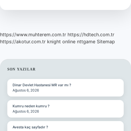
Kabule
Karin
Olur
Ne
Demek
https://www.muhterem.com.tr
https://hdtech.com.tr
https://akotur.com.tr
knight online
nttgame
Sitemap
SIDEBAR
SON YAZILAR
Dinar Devlet Hastanesi MR var mı ?
Ağustos 6, 2026
Kumru neden kumru ?
Ağustos 6, 2026
Avesta kaç sayfadır ?