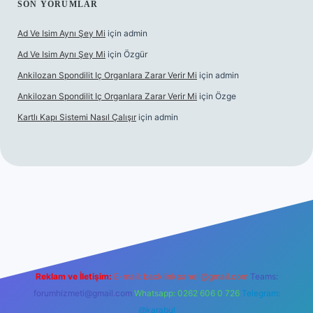
SON YORUMLAR
Ad Ve Isim Aynı Şey Mi
için
admin
Ad Ve Isim Aynı Şey Mi
için
Özgür
Ankilozan Spondilit Iç Organlara Zarar Verir Mi
için
admin
Ankilozan Spondilit Iç Organlara Zarar Verir Mi
için
Özge
Kartlı Kapı Sistemi Nasıl Çalışır
için
admin
lbet
Reklam ve İletişim:
E-mail:
backlinkpaneli@gmail.com
Teams:
forumhizmeti@gmail.com
Whatsapp: 0262 606 0 726
Telegram:
@karabul