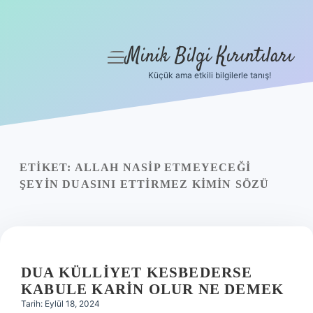
Minik Bilgi Kırıntıları
menüyü
aç
Küçük ama etkili bilgilerle tanış!
Anasayfa
Gizlilik Politikası
Yasal Uyarı
ETIKET:
ALLAH NASIP ETMEYECEĞI
ŞEYIN DUASINI ETTIRMEZ KIMIN SÖZÜ
Hakkımızda
DUA KÜLLIYET KESBEDERSE
KABULE KARIN OLUR NE DEMEK
Tarih: Eylül 18, 2024