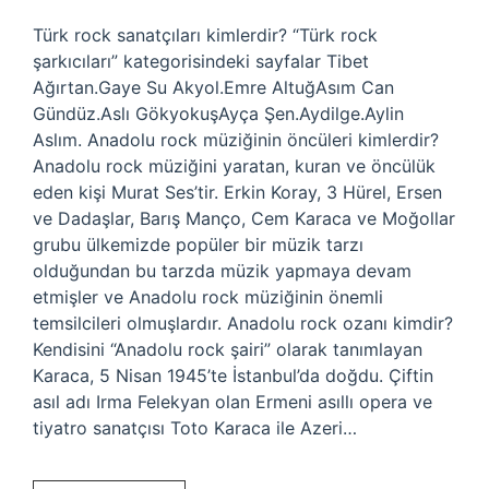
Türk rock sanatçıları kimlerdir? “Türk rock
şarkıcıları” kategorisindeki sayfalar Tibet
Ağırtan.Gaye Su Akyol.Emre AltuğAsım Can
Gündüz.Aslı GökyokuşAyça Şen.Aydilge.Aylin
Aslım. Anadolu rock müziğinin öncüleri kimlerdir?
Anadolu rock müziğini yaratan, kuran ve öncülük
eden kişi Murat Ses’tir. Erkin Koray, 3 Hürel, Ersen
ve Dadaşlar, Barış Manço, Cem Karaca ve Moğollar
grubu ülkemizde popüler bir müzik tarzı
olduğundan bu tarzda müzik yapmaya devam
etmişler ve Anadolu rock müziğinin önemli
temsilcileri olmuşlardır. Anadolu rock ozanı kimdir?
Kendisini “Anadolu rock şairi” olarak tanımlayan
Karaca, 5 Nisan 1945’te İstanbul’da doğdu. Çiftin
asıl adı Irma Felekyan olan Ermeni asıllı opera ve
tiyatro sanatçısı Toto Karaca ile Azeri…