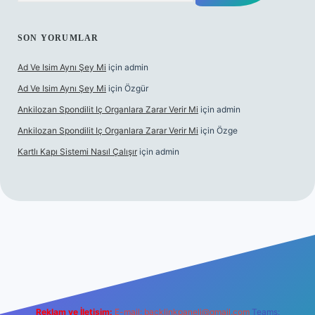
SON YORUMLAR
Ad Ve Isim Aynı Şey Mi
için
admin
Ad Ve Isim Aynı Şey Mi
için
Özgür
Ankilozan Spondilit Iç Organlara Zarar Verir Mi
için
admin
Ankilozan Spondilit Iç Organlara Zarar Verir Mi
için
Özge
Kartlı Kapı Sistemi Nasıl Çalışır
için
admin
bet
Reklam ve İletişim:
E-mail:
backlinkpaneli@gmail.com
Teams: