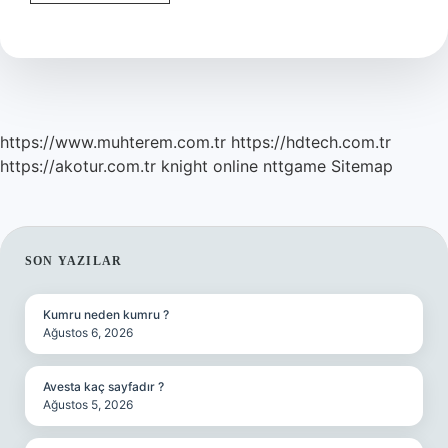
Sonrası
Kaç
Saat
Sonra
Yemek
Yenir
https://www.muhterem.com.tr
https://hdtech.com.tr
https://akotur.com.tr
knight online
nttgame
Sitemap
SIDEBAR
SON YAZILAR
Kumru neden kumru ?
Ağustos 6, 2026
Avesta kaç sayfadır ?
Ağustos 5, 2026