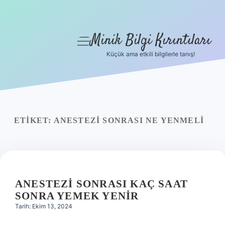
Minik Bilgi Kırıntıları
menüyü
aç
Küçük ama etkili bilgilerle tanış!
Anasayfa
Gizlilik Politikası
Yasal Uyarı
ETIKET:
ANESTEZI SONRASI NE YENMELI
Hakkımızda
ANESTEZI SONRASI KAÇ SAAT
SONRA YEMEK YENIR
Tarih: Ekim 13, 2024