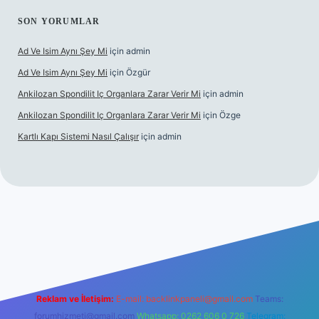
SON YORUMLAR
Ad Ve Isim Aynı Şey Mi
için
admin
Ad Ve Isim Aynı Şey Mi
için
Özgür
Ankilozan Spondilit Iç Organlara Zarar Verir Mi
için
admin
Ankilozan Spondilit Iç Organlara Zarar Verir Mi
için
Özge
Kartlı Kapı Sistemi Nasıl Çalışır
için
admin
bet
Reklam ve İletişim:
E-mail:
backlinkpaneli@gmail.com
Teams:
forumhizmeti@gmail.com
Whatsapp: 0262 606 0 726
Telegram: