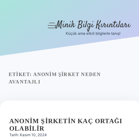
Minik Bilgi Kırıntıları
menüyü
aç
Küçük ama etkili bilgilerle tanış!
Anasayfa
Gizlilik Politikası
Yasal Uyarı
ETIKET:
ANONIM ŞIRKET NEDEN
AVANTAJLI
Hakkımızda
ANONIM ŞIRKETIN KAÇ ORTAĞI
OLABILIR
Tarih: Kasım 10, 2024