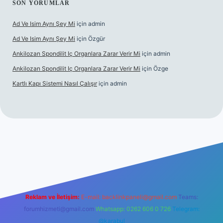
SON YORUMLAR
Ad Ve Isim Aynı Şey Mi
için
admin
Ad Ve Isim Aynı Şey Mi
için
Özgür
Ankilozan Spondilit Iç Organlara Zarar Verir Mi
için
admin
Ankilozan Spondilit Iç Organlara Zarar Verir Mi
için
Özge
Kartlı Kapı Sistemi Nasıl Çalışır
için
admin
lbet
Reklam ve İletişim:
E-mail:
backlinkpaneli@gmail.com
Teams:
forumhizmeti@gmail.com
Whatsapp: 0262 606 0 726
Telegram:
@karabul