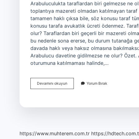
Arabuluculukta taraflardan biri gelmezse ne olu
toplantıya mazereti olmadan katılmayan taraf
tamamen haklı çıksa bile, söz konusu taraf tü
konusu tarafa avukatlık ücreti ödenmez. Taraf
olur? Taraflardan biri geçerli bir mazereti olm
bu nedenle sona ererse, bu durum tutanağa geç
davada haklı veya haksız olmasına bakılmaksız
Arabulucu davetine gidilmezse ne olur? Özet. 
oturumuna katılmaması halinde,…
Arabulucu
Devamını okuyun
Yorum Bırak
Karşı
Tarafa
Ulaşmazsa
Ne
Olur
https://www.muhterem.com.tr
https://hdtech.com.t