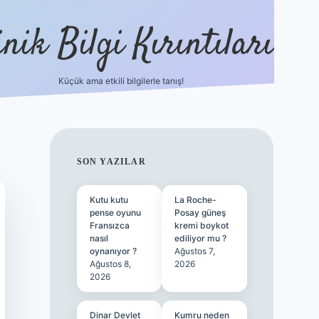
nik Bilgi Kırıntıları
Küçük ama etkili bilgilerle tanış!
ilbet
SIDEBAR
SON YAZILAR
Kutu kutu
La Roche-
pense oyunu
Posay güneş
Fransızca
kremi boykot
nasıl
ediliyor mu ?
oynanıyor ?
Ağustos 7,
Ağustos 8,
2026
2026
Dinar Devlet
Kumru neden