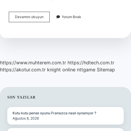
Arabulucu
Devamını okuyun
Yorum Bırak
Karşı
Tarafa
Ulaşmazsa
Ne
Olur
https://www.muhterem.com.tr
https://hdtech.com.tr
https://akotur.com.tr
knight online
nttgame
Sitemap
SIDEBAR
SON YAZILAR
Kutu kutu pense oyunu Fransızca nasıl oynanıyor ?
Ağustos 8, 2026