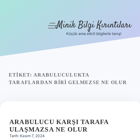
Minik Bilgi Kırıntıları
menüyü
aç
Küçük ama etkili bilgilerle tanış!
Anasayfa
Gizlilik Politikası
Yasal Uyarı
ETIKET:
ARABULUCULUKTA
TARAFLARDAN BIRI GELMEZSE NE OLUR
Hakkımızda
ARABULUCU KARŞI TARAFA
ULAŞMAZSA NE OLUR
Tarih: Kasım 7, 2024