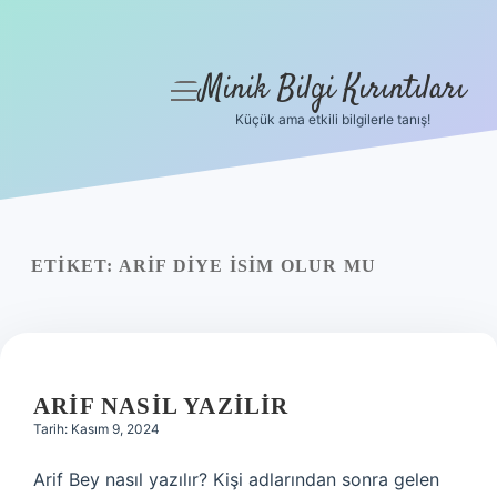
Minik Bilgi Kırıntıları
menüyü
aç
Küçük ama etkili bilgilerle tanış!
Anasayfa
Gizlilik Politikası
Yasal Uyarı
ETIKET:
ARIF DIYE ISIM OLUR MU
Hakkımızda
ARIF NASIL YAZILIR
Tarih: Kasım 9, 2024
Arif Bey nasıl yazılır? Kişi adlarından sonra gelen