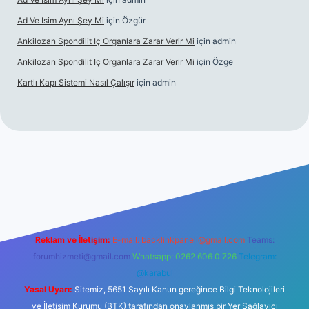
Ad Ve Isim Aynı Şey Mi
için
Özgür
Ankilozan Spondilit Iç Organlara Zarar Verir Mi
için
admin
Ankilozan Spondilit Iç Organlara Zarar Verir Mi
için
Özge
Kartlı Kapı Sistemi Nasıl Çalışır
için
admin
lbet
Reklam ve İletişim:
E-mail:
backlinkpaneli@gmail.com
Teams:
forumhizmeti@gmail.com
Whatsapp: 0262 606 0 726
Telegram:
@karabul
Yasal Uyarı:
Sitemiz, 5651 Sayılı Kanun gereğince Bilgi Teknolojileri
ve İletişim Kurumu (BTK) tarafından onaylanmış bir Yer Sağlayıcı