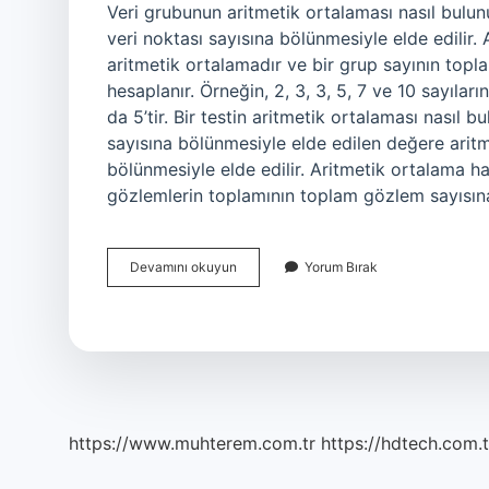
Veri grubunun aritmetik ortalaması nasıl bulun
veri noktası sayısına bölünmesiyle elde edilir.
aritmetik ortalamadır ve bir grup sayının topl
hesaplanır. Örneğin, 2, 3, 3, 5, 7 ve 10 sayılar
da 5’tir. Bir testin aritmetik ortalaması nasıl
sayısına bölünmesiyle elde edilen değere aritm
bölünmesiyle elde edilir. Aritmetik ortalama h
gözlemlerin toplamının toplam gözlem sayısına
Bir
Devamını okuyun
Yorum Bırak
Veri
Grubunun
Aritmetik
Ortalaması
Nasıl
Bulunur
https://www.muhterem.com.tr
https://hdtech.com.t