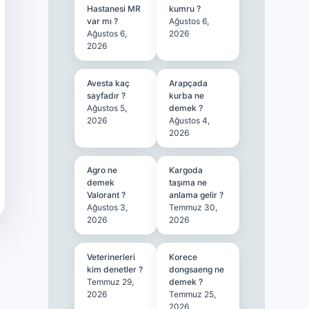
Hastanesi MR
kumru ?
var mı ?
Ağustos 6,
Ağustos 6,
2026
2026
Avesta kaç
Arapçada
sayfadır ?
kurba ne
Ağustos 5,
demek ?
2026
Ağustos 4,
2026
Agro ne
Kargoda
demek
taşıma ne
Valorant ?
anlama gelir ?
Ağustos 3,
Temmuz 30,
2026
2026
Veterinerleri
Korece
kim denetler ?
dongsaeng ne
Temmuz 29,
demek ?
2026
Temmuz 25,
2026