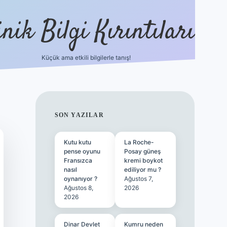
nik Bilgi Kırıntıları
Küçük ama etkili bilgilerle tanış!
ilbet
SIDEBAR
SON YAZILAR
Kutu kutu
La Roche-
pense oyunu
Posay güneş
Fransızca
kremi boykot
nasıl
ediliyor mu ?
oynanıyor ?
Ağustos 7,
Ağustos 8,
2026
2026
Dinar Devlet
Kumru neden