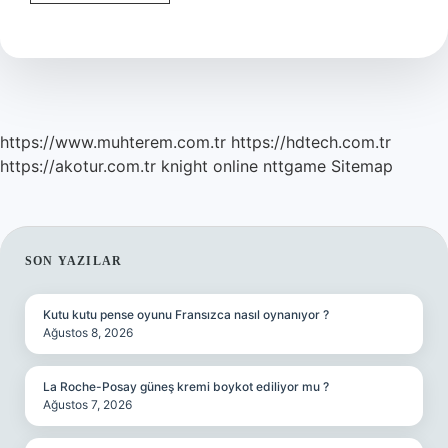
Diğer
Adı
Nedir
https://www.muhterem.com.tr
https://hdtech.com.tr
https://akotur.com.tr
knight online
nttgame
Sitemap
SIDEBAR
SON YAZILAR
Kutu kutu pense oyunu Fransızca nasıl oynanıyor ?
Ağustos 8, 2026
La Roche-Posay güneş kremi boykot ediliyor mu ?
Ağustos 7, 2026