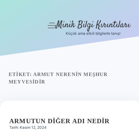
Minik Bilgi Kırıntıları
menüyü
aç
Küçük ama etkili bilgilerle tanış!
Anasayfa
Gizlilik Politikası
Yasal Uyarı
ETIKET:
ARMUT NERENIN MEŞHUR
MEYVESIDIR
Hakkımızda
ARMUTUN DIĞER ADI NEDIR
Tarih: Kasım 12, 2024