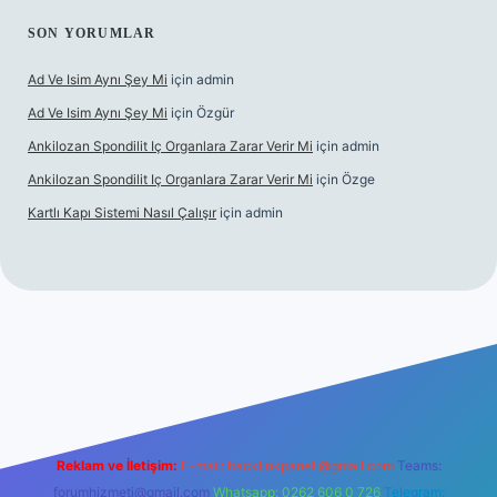
SON YORUMLAR
Ad Ve Isim Aynı Şey Mi
için
admin
Ad Ve Isim Aynı Şey Mi
için
Özgür
Ankilozan Spondilit Iç Organlara Zarar Verir Mi
için
admin
Ankilozan Spondilit Iç Organlara Zarar Verir Mi
için
Özge
Kartlı Kapı Sistemi Nasıl Çalışır
için
admin
bet
Reklam ve İletişim:
E-mail:
backlinkpaneli@gmail.com
Teams:
forumhizmeti@gmail.com
Whatsapp: 0262 606 0 726
Telegram: