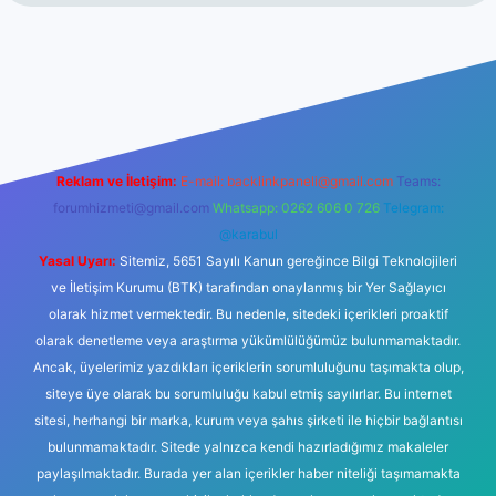
et
Reklam ve İletişim:
E-mail:
backlinkpaneli@gmail.com
Teams:
forumhizmeti@gmail.com
Whatsapp: 0262 606 0 726
Telegram:
@karabul
Yasal Uyarı:
Sitemiz, 5651 Sayılı Kanun gereğince Bilgi Teknolojileri
ve İletişim Kurumu (BTK) tarafından onaylanmış bir Yer Sağlayıcı
olarak hizmet vermektedir. Bu nedenle, sitedeki içerikleri proaktif
olarak denetleme veya araştırma yükümlülüğümüz bulunmamaktadır.
Ancak, üyelerimiz yazdıkları içeriklerin sorumluluğunu taşımakta olup,
siteye üye olarak bu sorumluluğu kabul etmiş sayılırlar. Bu internet
sitesi, herhangi bir marka, kurum veya şahıs şirketi ile hiçbir bağlantısı
bulunmamaktadır. Sitede yalnızca kendi hazırladığımız makaleler
paylaşılmaktadır. Burada yer alan içerikler haber niteliği taşımamakta