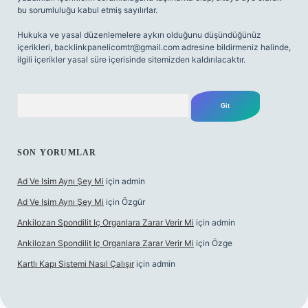
bu sorumluluğu kabul etmiş sayılırlar.
Hukuka ve yasal düzenlemelere aykırı olduğunu düşündüğünüz
içerikleri,
backlinkpanelicomtr@gmail.com
adresine bildirmeniz halinde,
ilgili içerikler yasal süre içerisinde sitemizden kaldırılacaktır.
Arama
SON YORUMLAR
Ad Ve Isim Aynı Şey Mi
için
admin
Ad Ve Isim Aynı Şey Mi
için
Özgür
Ankilozan Spondilit Iç Organlara Zarar Verir Mi
için
admin
Ankilozan Spondilit Iç Organlara Zarar Verir Mi
için
Özge
Kartlı Kapı Sistemi Nasıl Çalışır
için
admin