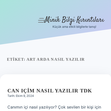
Minik Bilgi Kırıntıları
menüyü
aç
Küçük ama etkili bilgilerle tanış!
Anasayfa
Gizlilik Politikası
Yasal Uyarı
ETIKET:
ART ARDA NASIL YAZILIR
Hakkımızda
CAN IÇIM NASIL YAZILIR TDK
Tarih: Ekim 9, 2024
Canımın içi nasıl yazılıyor? Çok sevilen bir kişi için