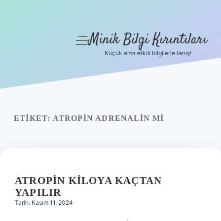
Minik Bilgi Kırıntıları
menüyü
aç
Küçük ama etkili bilgilerle tanış!
Anasayfa
Gizlilik Politikası
Yasal Uyarı
ETIKET:
ATROPIN ADRENALIN MI
Hakkımızda
ATROPIN KILOYA KAÇTAN
YAPILIR
Tarih: Kasım 11, 2024