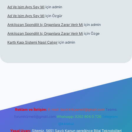
Ad Ve Isim Aynı Şey Mi
için
admin
Ad Ve Isim Aynı Şey Mi
için
Özgür
Ankilozan Spondilit Iç Organlara Zarar Verir Mi
için
admin
Ankilozan Spondilit Iç Organlara Zarar Verir Mi
için
Özge
Kartlı Kapı Sistemi Nasıl Çalışır
için
admin
lbet
Reklam ve İletişim:
E-mail:
backlinkpaneli@gmail.com
Teams:
forumhizmeti@gmail.com
Whatsapp: 0262 606 0 726
Telegram:
@karabul
Yasal Uyarı:
Sitemiz, 5651 Sayılı Kanun gereğince Bilgi Teknolojileri