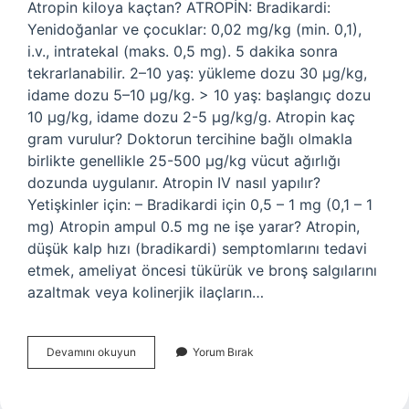
Atropin kiloya kaçtan? ATROPİN: Bradikardi:
Yenidoğanlar ve çocuklar: 0,02 mg/kg (min. 0,1),
i.v., intratekal (maks. 0,5 mg). 5 dakika sonra
tekrarlanabilir. 2–10 yaş: yükleme dozu 30 µg/kg,
idame dozu 5–10 µg/kg. > 10 yaş: başlangıç ​​dozu
10 µg/kg, idame dozu 2-5 µg/kg/g. Atropin kaç
gram vurulur? Doktorun tercihine bağlı olmakla
birlikte genellikle 25-500 µg/kg vücut ağırlığı
dozunda uygulanır. Atropin IV nasıl yapılır?
Yetişkinler için: – Bradikardi için 0,5 – 1 mg (0,1 – 1
mg) Atropin ampul 0.5 mg ne işe yarar? Atropin,
düşük kalp hızı (bradikardi) semptomlarını tedavi
etmek, ameliyat öncesi tükürük ve bronş salgılarını
azaltmak veya kolinerjik ilaçların…
Atropin
Devamını okuyun
Yorum Bırak
Kiloya
Kaçtan
Yapılır