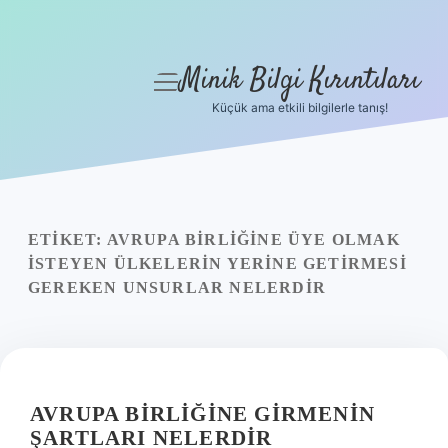
Minik Bilgi Kırıntıları
menüyü
aç
Küçük ama etkili bilgilerle tanış!
Anasayfa
Gizlilik Politikası
Yasal Uyarı
ETIKET:
AVRUPA BIRLIĞINE ÜYE OLMAK
ISTEYEN ÜLKELERIN YERINE GETIRMESI
Hakkımızda
GEREKEN UNSURLAR NELERDIR
AVRUPA BIRLIĞINE GIRMENIN
ŞARTLARI NELERDIR