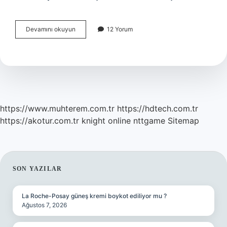
Avrupa
Devamını okuyun
12 Yorum
Birliğine
Girmenin
Şartları
Nelerdir
https://www.muhterem.com.tr
https://hdtech.com.tr
https://akotur.com.tr
knight online
nttgame
Sitemap
SIDEBAR
SON YAZILAR
La Roche-Posay güneş kremi boykot ediliyor mu ?
Ağustos 7, 2026