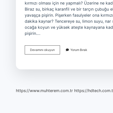
kırmızı olması için ne yapmalı? Üzerine ne kad
Biraz su, birkaç karanfil ve bir tarçın çubuğu 
yavaşça pişirin. Pişerken fasulyeler ona kırmızı
dakika kaynar? Tencereye su, limon suyu, nar s
ocağa koyun ve yüksek ateşte kaynayana kadar 
pişirin.…
Ayva
Devamını okuyun
Yorum Bırak
Tatlısı
Kıvamı
Nasıl
Olmalı
https://www.muhterem.com.tr
https://hdtech.com.t