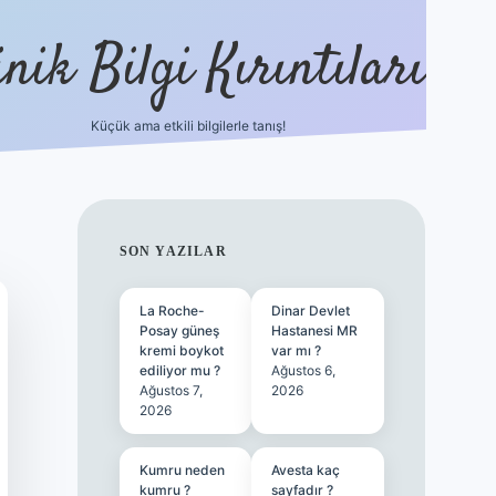
nik Bilgi Kırıntıları
Küçük ama etkili bilgilerle tanış!
ilbet
SIDEBAR
SON YAZILAR
La Roche-
Dinar Devlet
Posay güneş
Hastanesi MR
kremi boykot
var mı ?
ediliyor mu ?
Ağustos 6,
Ağustos 7,
2026
2026
Kumru neden
Avesta kaç
kumru ?
sayfadır ?