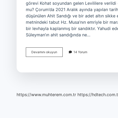
görevi Kohat soyundan gelen Levililere verildi 
mu? Çorum’da 2021 Aralık ayında yapılan tari
düşünülen Ahit Sandığı ve bir adet altın sikke e
metnindeki tabut Hz. Musa’nın emriyle bir mara
bir levhayla kaplanmış bir sandıktır. Yahudi e
Süleyman’ın ahit sandığında ne…
Ahit
Devamını okuyun
14 Yorum
Sandığını
Kim
Taşır
https://www.muhterem.com.tr
https://hdtech.com.t