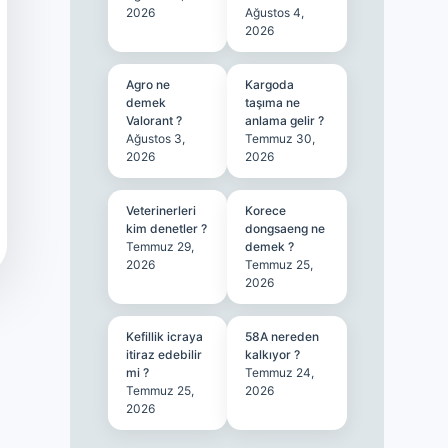
2026
Ağustos 4,
2026
Agro ne
Kargoda
demek
taşıma ne
Valorant ?
anlama gelir ?
Ağustos 3,
Temmuz 30,
2026
2026
Veterinerleri
Korece
kim denetler ?
dongsaeng ne
Temmuz 29,
demek ?
2026
Temmuz 25,
2026
Kefillik icraya
58A nereden
itiraz edebilir
kalkıyor ?
mi ?
Temmuz 24,
Temmuz 25,
2026
2026