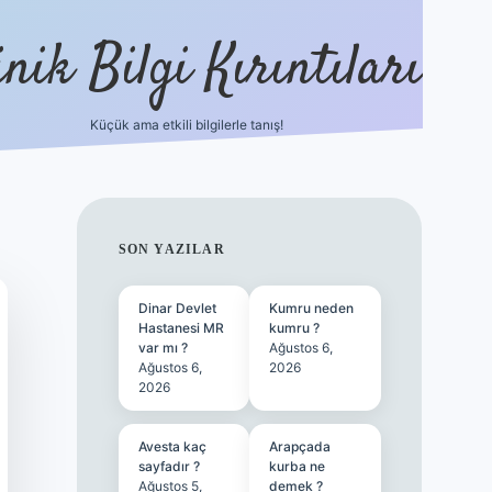
nik Bilgi Kırıntıları
Küçük ama etkili bilgilerle tanış!
ilbet
SIDEBAR
SON YAZILAR
Dinar Devlet
Kumru neden
Hastanesi MR
kumru ?
var mı ?
Ağustos 6,
Ağustos 6,
2026
2026
Avesta kaç
Arapçada
sayfadır ?
kurba ne
Ağustos 5,
demek ?