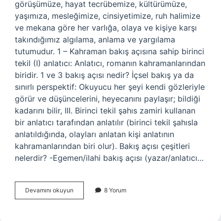
görüşümüze, hayat tecrübemize, kültürümüze,
yaşımıza, mesleğimize, cinsiyetimize, ruh halimize
ve mekana göre her varlığa, olaya ve kişiye karşı
takındığımız algılama, anlama ve yargılama
tutumudur. 1 – Kahraman bakış açısına sahip birinci
tekil (I) anlatıcı: Anlatıcı, romanın kahramanlarından
biridir. 1 ve 3 bakış açısı nedir? İçsel bakış ya da
sınırlı perspektif: Okuyucu her şeyi kendi gözleriyle
görür ve düşüncelerini, heyecanını paylaşır; bildiği
kadarını bilir, III. Birinci tekil şahıs zamiri kullanan
bir anlatıcı tarafından anlatılır (birinci tekil şahısla
anlatıldığında, olayları anlatan kişi anlatının
kahramanlarından biri olur). Bakış açısı çeşitleri
nelerdir? -Egemen/ilahi bakış açısı (yazar/anlatıcı…
Bakış
Devamını okuyun
8 Yorum
Açısı
Alma
Ne