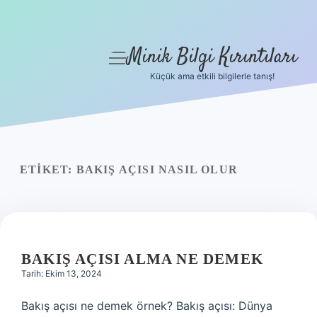
Minik Bilgi Kırıntıları
menüyü
aç
Küçük ama etkili bilgilerle tanış!
Anasayfa
Gizlilik Politikası
Yasal Uyarı
ETIKET:
BAKIŞ AÇISI NASIL OLUR
Hakkımızda
BAKIŞ AÇISI ALMA NE DEMEK
Tarih: Ekim 13, 2024
Bakış açısı ne demek örnek? Bakış açısı: Dünya