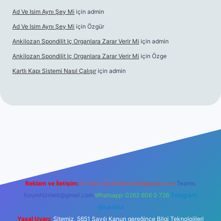
Ad Ve Isim Aynı Şey Mi
için
admin
Ad Ve Isim Aynı Şey Mi
için
Özgür
Ankilozan Spondilit Iç Organlara Zarar Verir Mi
için
admin
Ankilozan Spondilit Iç Organlara Zarar Verir Mi
için
Özge
Kartlı Kapı Sistemi Nasıl Çalışır
için
admin
bet
Reklam ve İletişim:
E-mail:
backlinkpaneli@gmail.com
Teams:
forumhizmeti@gmail.com
Whatsapp: 0262 606 0 726
Telegram:
@karabul
Yasal Uyarı:
Sitemiz, 5651 Sayılı Kanun gereğince Bilgi Teknolojileri