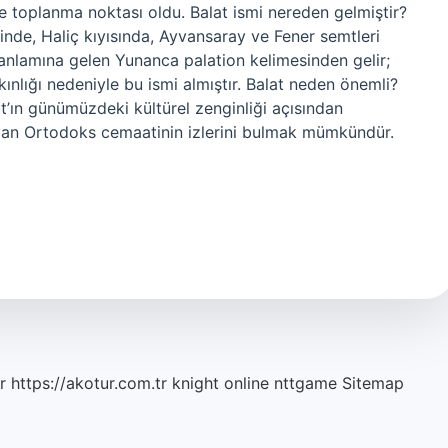
 toplanma noktası oldu. Balat ismi nereden gelmiştir?
sinde, Haliç kıyısında, Ayvansaray ve Fener semtleri
y anlamına gelen Yunanca palation kelimesinden gelir;
kınlığı nedeniyle bu ismi almıştır. Balat neden önemli?
t’ın günümüzdeki kültürel zenginliği açısından
yan Ortodoks cemaatinin izlerini bulmak mümkündür.
r
https://akotur.com.tr
knight online
nttgame
Sitemap