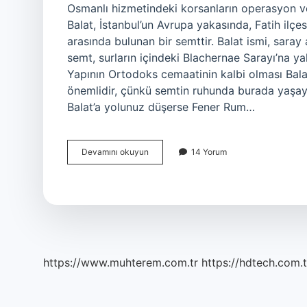
Osmanlı hizmetindeki korsanların operasyon ve
Balat, İstanbul’un Avrupa yakasında, Fatih ilçe
arasında bulunan bir semttir. Balat ismi, sara
semt, surların içindeki Blachernae Sarayı’na ya
Yapının Ortodoks cemaatinin kalbi olması Bala
önemlidir, çünkü semtin ruhunda burada yaşa
Balat’a yolunuz düşerse Fener Rum…
Balat
Devamını okuyun
14 Yorum
Kimdir
Osmanlı
https://www.muhterem.com.tr
https://hdtech.com.t