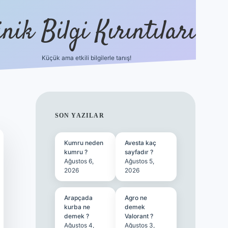
nik Bilgi Kırıntıları
Küçük ama etkili bilgilerle tanış!
ilbet
SIDEBAR
SON YAZILAR
Kumru neden
Avesta kaç
kumru ?
sayfadır ?
Ağustos 6,
Ağustos 5,
2026
2026
Arapçada
Agro ne
kurba ne
demek
demek ?
Valorant ?
Ağustos 4,
Ağustos 3,