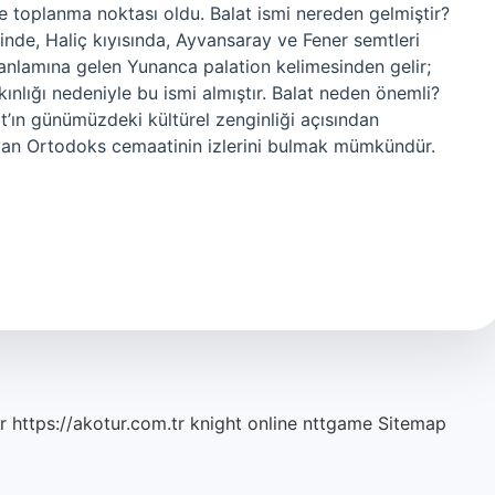
 toplanma noktası oldu. Balat ismi nereden gelmiştir?
sinde, Haliç kıyısında, Ayvansaray ve Fener semtleri
y anlamına gelen Yunanca palation kelimesinden gelir;
kınlığı nedeniyle bu ismi almıştır. Balat neden önemli?
t’ın günümüzdeki kültürel zenginliği açısından
yan Ortodoks cemaatinin izlerini bulmak mümkündür.
r
https://akotur.com.tr
knight online
nttgame
Sitemap