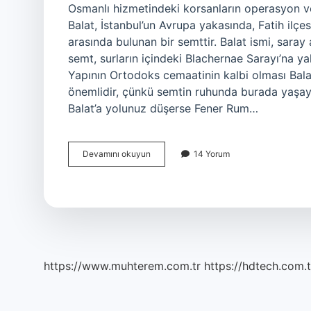
Osmanlı hizmetindeki korsanların operasyon ve
Balat, İstanbul’un Avrupa yakasında, Fatih ilçe
arasında bulunan bir semttir. Balat ismi, sara
semt, surların içindeki Blachernae Sarayı’na ya
Yapının Ortodoks cemaatinin kalbi olması Bala
önemlidir, çünkü semtin ruhunda burada yaşa
Balat’a yolunuz düşerse Fener Rum…
Balat
Devamını okuyun
14 Yorum
Kimdir
Osmanlı
https://www.muhterem.com.tr
https://hdtech.com.t