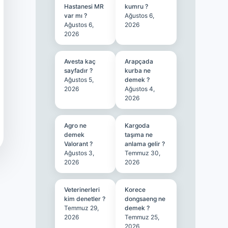
Hastanesi MR
kumru ?
var mı ?
Ağustos 6,
Ağustos 6,
2026
2026
Avesta kaç
Arapçada
sayfadır ?
kurba ne
Ağustos 5,
demek ?
2026
Ağustos 4,
2026
Agro ne
Kargoda
demek
taşıma ne
Valorant ?
anlama gelir ?
Ağustos 3,
Temmuz 30,
2026
2026
Veterinerleri
Korece
kim denetler ?
dongsaeng ne
Temmuz 29,
demek ?
2026
Temmuz 25,
2026