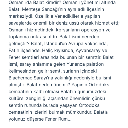
Osmanlı’da Balat kimdir? Osmanlı yönetimi altında
Balat, Menteşe Sancağı’nın aynı adlı ilçesinin
merkeziydi. Özellikle Venediklilerle yapılan
savaşlarda önemli bir deniz üssü olarak hizmet etti;
Osmanlı hizmetindeki korsanların operasyon ve
toplanma noktası oldu. Balat ismi nereden
gelmiştir? Balat, İstanbul’un Avrupa yakasında,
Fatih ilçesinde, Haliç kıyısında, Ayvansaray ve
Fener semtleri arasında bulunan bir semttir. Balat
ismi, saray anlamına gelen Yunanca palation
kelimesinden gelir; semt, surların içindeki
Blachernae Sarayı’na yakınlığı nedeniyle bu ismi
almıştır. Balat neden önemli? Yapının Ortodoks
cemaatinin kalbi olması Balat’ın günümüzdeki
kültürel zenginliği açısından önemlidir, çünkü
semtin ruhunda burada yaşayan Ortodoks
cemaatinin izlerini bulmak mümkündür. Balat’a
yolunuz düşerse Fener Rum…