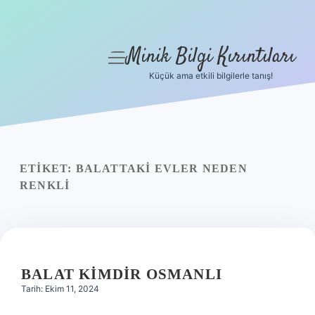
Minik Bilgi Kırıntıları
menüyü
aç
Küçük ama etkili bilgilerle tanış!
Anasayfa
Gizlilik Politikası
Yasal Uyarı
ETIKET:
BALATTAKI EVLER NEDEN
RENKLI
Hakkımızda
BALAT KIMDIR OSMANLI
Tarih: Ekim 11, 2024