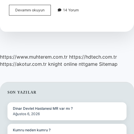
Balat
Devamını okuyun
14 Yorum
Kimdir
Osmanlı
https://www.muhterem.com.tr
https://hdtech.com.tr
https://akotur.com.tr
knight online
nttgame
Sitemap
SIDEBAR
SON YAZILAR
Dinar Devlet Hastanesi MR var mı ?
Ağustos 6, 2026
Kumru neden kumru ?