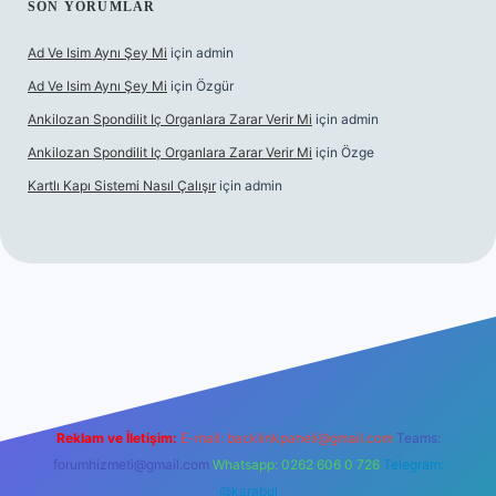
SON YORUMLAR
Ad Ve Isim Aynı Şey Mi
için
admin
Ad Ve Isim Aynı Şey Mi
için
Özgür
Ankilozan Spondilit Iç Organlara Zarar Verir Mi
için
admin
Ankilozan Spondilit Iç Organlara Zarar Verir Mi
için
Özge
Kartlı Kapı Sistemi Nasıl Çalışır
için
admin
bet
Reklam ve İletişim:
E-mail:
backlinkpaneli@gmail.com
Teams:
forumhizmeti@gmail.com
Whatsapp: 0262 606 0 726
Telegram:
@karabul