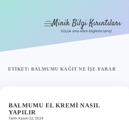
Minik Bilgi Kırıntıları
menüyü
aç
Küçük ama etkili bilgilerle tanış!
Anasayfa
Gizlilik Politikası
Yasal Uyarı
ETIKET:
BALMUMU KAĞIT NE IŞE YARAR
Hakkımızda
BALMUMU EL KREMI NASIL
YAPILIR
Tarih: Kasım 22, 2024