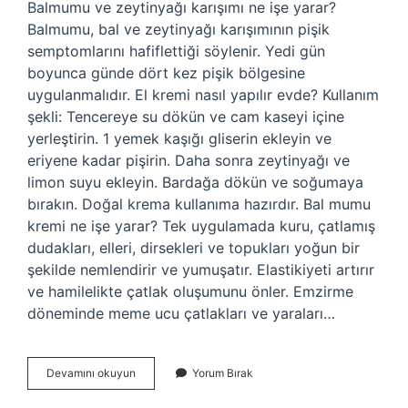
Balmumu ve zeytinyağı karışımı ne işe yarar?
Balmumu, bal ve zeytinyağı karışımının pişik
semptomlarını hafiflettiği söylenir. Yedi gün
boyunca günde dört kez pişik bölgesine
uygulanmalıdır. El kremi nasıl yapılır evde? Kullanım
şekli: Tencereye su dökün ve cam kaseyi içine
yerleştirin. 1 yemek kaşığı gliserin ekleyin ve
eriyene kadar pişirin. Daha sonra zeytinyağı ve
limon suyu ekleyin. Bardağa dökün ve soğumaya
bırakın. Doğal krema kullanıma hazırdır. Bal mumu
kremi ne işe yarar? Tek uygulamada kuru, çatlamış
dudakları, elleri, dirsekleri ve topukları yoğun bir
şekilde nemlendirir ve yumuşatır. Elastikiyeti artırır
ve hamilelikte çatlak oluşumunu önler. Emzirme
döneminde meme ucu çatlakları ve yaraları…
Balmumu
Devamını okuyun
Yorum Bırak
El
Kremi