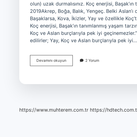
olun) uzak durmalısınız. Koç enerjisi, Başak’
2019Akrep, Boğa, Balık, Yengeç. Belki Aslan’ı 
Başaklarsa, Kova, İkizler, Yay ve özellikle Koç’
Koç enerjisi, Başak’ın tanımlanmış yaşam tarzı
Koç ve Aslan burçlarıyla pek iyi geçinemezler.”
edilirler; Yay, Koç ve Aslan burçlarıyla pek iyi…
Başak
Devamını okuyun
2 Yorum
Burcu
Kimle
Evlenir
https://www.muhterem.com.tr
https://hdtech.com.t