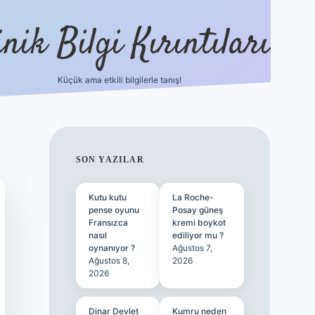
nik Bilgi Kırıntıları
Küçük ama etkili bilgilerle tanış!
ilbet
SIDEBAR
SON YAZILAR
Kutu kutu
La Roche-
pense oyunu
Posay güneş
Fransızca
kremi boykot
nasıl
ediliyor mu ?
oynanıyor ?
Ağustos 7,
Ağustos 8,
2026
2026
Dinar Devlet
Kumru neden