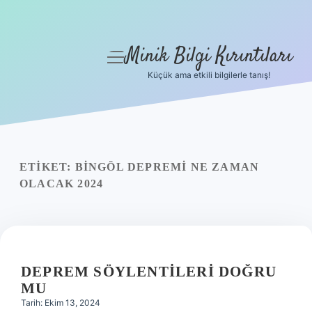
Minik Bilgi Kırıntıları
menüyü
aç
Küçük ama etkili bilgilerle tanış!
Anasayfa
Gizlilik Politikası
Yasal Uyarı
ETIKET:
BINGÖL DEPREMI NE ZAMAN
OLACAK 2024
Hakkımızda
DEPREM SÖYLENTILERI DOĞRU
MU
Tarih: Ekim 13, 2024