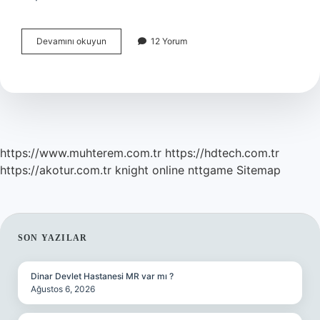
Deprem
Devamını okuyun
12 Yorum
Söylentileri
Doğru
Mu
https://www.muhterem.com.tr
https://hdtech.com.tr
https://akotur.com.tr
knight online
nttgame
Sitemap
SIDEBAR
SON YAZILAR
Dinar Devlet Hastanesi MR var mı ?
Ağustos 6, 2026