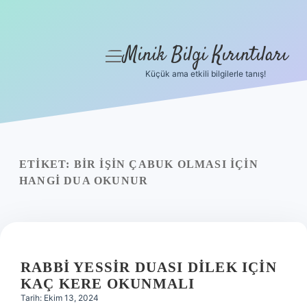
Minik Bilgi Kırıntıları
menüyü
aç
Küçük ama etkili bilgilerle tanış!
Anasayfa
Gizlilik Politikası
Yasal Uyarı
ETIKET:
BIR IŞIN ÇABUK OLMASI IÇIN
HANGI DUA OKUNUR
Hakkımızda
RABBI YESSIR DUASI DILEK IÇIN
KAÇ KERE OKUNMALI
Tarih: Ekim 13, 2024