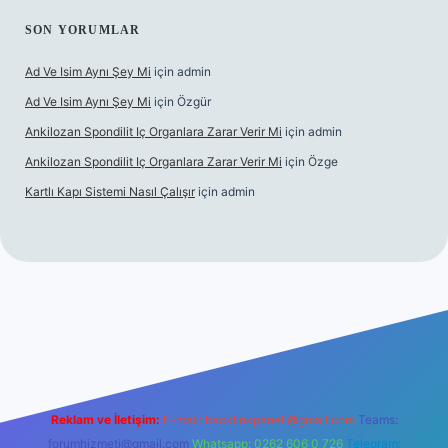
SON YORUMLAR
Ad Ve Isim Aynı Şey Mi
için
admin
Ad Ve Isim Aynı Şey Mi
için
Özgür
Ankilozan Spondilit Iç Organlara Zarar Verir Mi
için
admin
Ankilozan Spondilit Iç Organlara Zarar Verir Mi
için
Özge
Kartlı Kapı Sistemi Nasıl Çalışır
için
admin
bet
Reklam ve İletişim:
E-mail:
backlinkpaneli@gmail.com
Teams:
forumhizmeti@gmail.com
Whatsapp: 0262 606 0 726
Telegram: