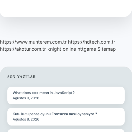
Yessir
Duası
Dilek
Için
Kaç
Kere
Okunmalı
https://www.muhterem.com.tr
https://hdtech.com.tr
https://akotur.com.tr
knight online
nttgame
Sitemap
SIDEBAR
SON YAZILAR
What does === mean in JavaScript ?
Ağustos 9, 2026
Kutu kutu pense oyunu Fransızca nasıl oynanıyor ?
Ağustos 8, 2026