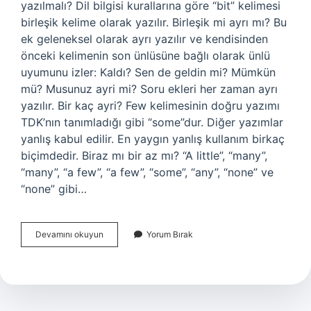
yazılmalı? Dil bilgisi kurallarına göre “bit” kelimesi
birleşik kelime olarak yazılır. Birleşik mi ayrı mı? Bu
ek geleneksel olarak ayrı yazılır ve kendisinden
önceki kelimenin son ünlüsüne bağlı olarak ünlü
uyumunu izler: Kaldı? Sen de geldin mi? Mümkün
mü? Musunuz ayri mi? Soru ekleri her zaman ayrı
yazılır. Bir kaç ayri? Few kelimesinin doğru yazımı
TDK’nın tanımladığı gibi “some”dur. Diğer yazımlar
yanlış kabul edilir. En yaygın yanlış kullanım birkaç
biçimdedir. Biraz mı bir az mı? “A little”, “many”,
“many”, “a few”, “a few”, “some”, “any”, “none” ve
“none” gibi…
Biraz
Devamını okuyun
Yorum Bırak
Ayri
Mi