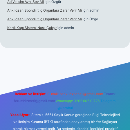
Ad Ve Isim Aynı Şey Mi
için
Özgür
Ankilozan Spondilit Iç Organlara Zarar Verir Mi
için
admin
Ankilozan Spondilit Iç Organlara Zarar Verir Mi
için
Özge
Kartlı Kapı Sistemi Nasıl Çalışır
için
admin
et
Reklam ve İletişim:
E-mail:
backlinkpaneli@gmail.com
Teams:
forumhizmeti@gmail.com
Whatsapp: 0262 606 0 726
Telegram:
@karabul
Yasal Uyarı:
Sitemiz, 5651 Sayılı Kanun gereğince Bilgi Teknolojileri
ve İletişim Kurumu (BTK) tarafından onaylanmış bir Yer Sağlayıcı
olarak hizmet vermektedir. Bu nedenle, sitedeki içerikleri proaktif