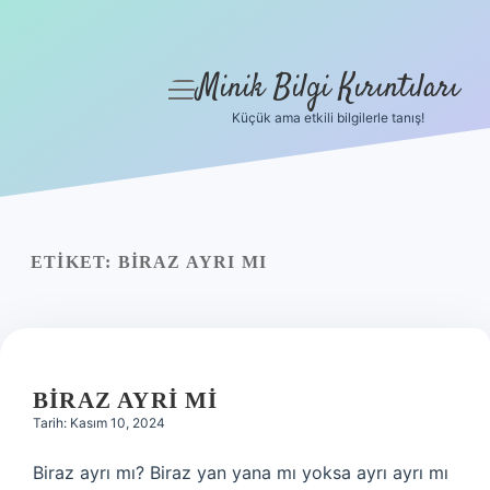
Minik Bilgi Kırıntıları
menüyü
aç
Küçük ama etkili bilgilerle tanış!
Anasayfa
Gizlilik Politikası
Yasal Uyarı
ETIKET:
BIRAZ AYRI MI
Hakkımızda
BIRAZ AYRI MI
Tarih: Kasım 10, 2024
Biraz ayrı mı? Biraz yan yana mı yoksa ayrı ayrı mı