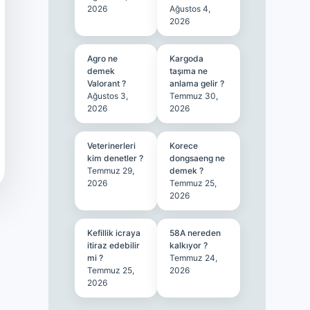
2026
Ağustos 4,
2026
Agro ne
Kargoda
demek
taşıma ne
Valorant ?
anlama gelir ?
Ağustos 3,
Temmuz 30,
2026
2026
Veterinerleri
Korece
kim denetler ?
dongsaeng ne
Temmuz 29,
demek ?
2026
Temmuz 25,
2026
Kefillik icraya
58A nereden
itiraz edebilir
kalkıyor ?
mi ?
Temmuz 24,
Temmuz 25,
2026
2026