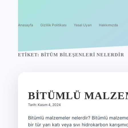
Anasayfa
Gizlilik Politikası
Yasal Uyarı
Hakkımızda
ETIKET:
BITÜM BILEŞENLERI NELERDIR
BITÜMLÜ MALZE
Tarih: Kasım 4, 2024
Bitümlü malzemeler nelerdir? Bitümlü malzemel
bir tür yarı katı veya sıvı hidrokarbon karışımı