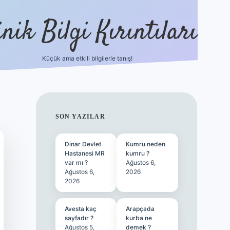
nik Bilgi Kırıntıları
Küçük ama etkili bilgilerle tanış!
ilbet
SIDEBAR
SON YAZILAR
Dinar Devlet
Kumru neden
Hastanesi MR
kumru ?
var mı ?
Ağustos 6,
Ağustos 6,
2026
2026
Avesta kaç
Arapçada
sayfadır ?
kurba ne
Ağustos 5,
demek ?