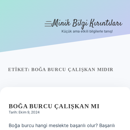
Minik Bilgi Kırıntıları
menüyü
aç
Küçük ama etkili bilgilerle tanış!
Anasayfa
Gizlilik Politikası
Yasal Uyarı
ETIKET:
BOĞA BURCU ÇALIŞKAN MIDIR
Hakkımızda
BOĞA BURCU ÇALIŞKAN MI
Tarih: Ekim 9, 2024
Boğa burcu hangi meslekte başarılı olur? Başarılı