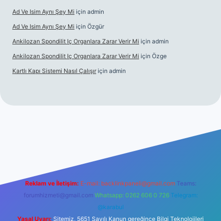
Ad Ve Isim Aynı Şey Mi
için
admin
Ad Ve Isim Aynı Şey Mi
için
Özgür
Ankilozan Spondilit Iç Organlara Zarar Verir Mi
için
admin
Ankilozan Spondilit Iç Organlara Zarar Verir Mi
için
Özge
Kartlı Kapı Sistemi Nasıl Çalışır
için
admin
bet
Reklam ve İletişim:
E-mail:
backlinkpaneli@gmail.com
Teams:
forumhizmeti@gmail.com
Whatsapp: 0262 606 0 726
Telegram:
@karabul
Yasal Uyarı:
Sitemiz, 5651 Sayılı Kanun gereğince Bilgi Teknolojileri