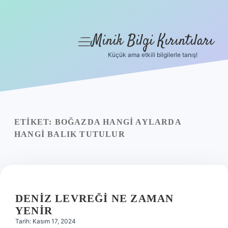
Minik Bilgi Kırıntıları
menüyü
aç
Küçük ama etkili bilgilerle tanış!
Anasayfa
Gizlilik Politikası
Yasal Uyarı
ETIKET:
BOĞAZDA HANGI AYLARDA
HANGI BALIK TUTULUR
Hakkımızda
DENIZ LEVREĞI NE ZAMAN
YENIR
Tarih: Kasım 17, 2024