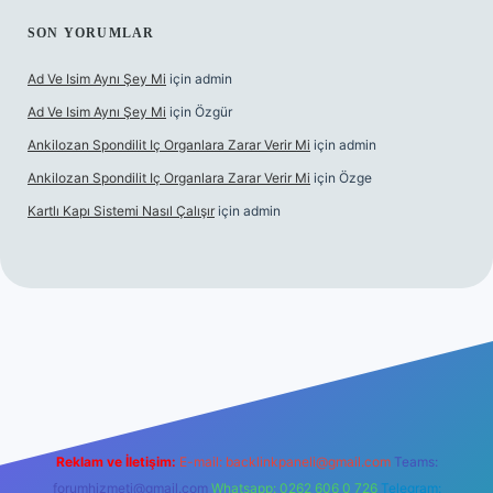
SON YORUMLAR
Ad Ve Isim Aynı Şey Mi
için
admin
Ad Ve Isim Aynı Şey Mi
için
Özgür
Ankilozan Spondilit Iç Organlara Zarar Verir Mi
için
admin
Ankilozan Spondilit Iç Organlara Zarar Verir Mi
için
Özge
Kartlı Kapı Sistemi Nasıl Çalışır
için
admin
bet
Reklam ve İletişim:
E-mail:
backlinkpaneli@gmail.com
Teams:
forumhizmeti@gmail.com
Whatsapp: 0262 606 0 726
Telegram: