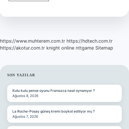
Levreği
Ne
Zaman
Yenir
https://www.muhterem.com.tr
https://hdtech.com.tr
https://akotur.com.tr
knight online
nttgame
Sitemap
SIDEBAR
SON YAZILAR
Kutu kutu pense oyunu Fransızca nasıl oynanıyor ?
Ağustos 8, 2026
La Roche-Posay güneş kremi boykot ediliyor mu ?
Ağustos 7, 2026