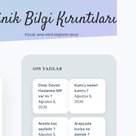
nik Bilgi Kırıntıları
Küçük ama etkili bilgilerle tanış!
ilbet
SIDEBAR
SON YAZILAR
Dinar Devlet
Kumru neden
Hastanesi MR
kumru ?
var mı ?
Ağustos 6,
Ağustos 6,
2026
2026
Avesta kaç
Arapçada
sayfadır ?
kurba ne
Ağustos 5,
demek ?