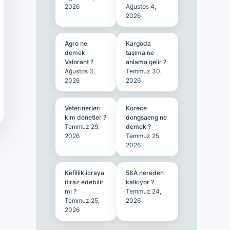
2026
Ağustos 4,
2026
Agro ne
Kargoda
demek
taşıma ne
Valorant ?
anlama gelir ?
Ağustos 3,
Temmuz 30,
2026
2026
Veterinerleri
Korece
kim denetler ?
dongsaeng ne
Temmuz 29,
demek ?
2026
Temmuz 25,
2026
Kefillik icraya
58A nereden
itiraz edebilir
kalkıyor ?
mi ?
Temmuz 24,
Temmuz 25,
2026
2026