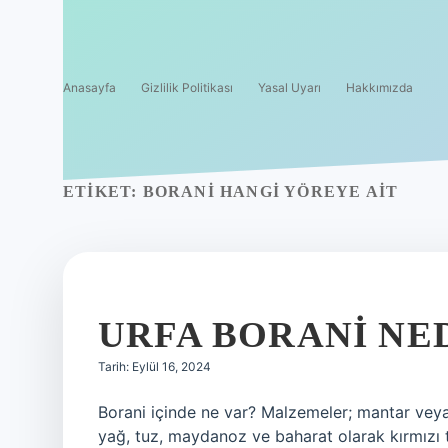
Anasayfa
Gizlilik Politikası
Yasal Uyarı
Hakkımızda
ETIKET:
BORANI HANGI YÖREYE AIT
URFA BORANI NE
Tarih: Eylül 16, 2024
Borani içinde ne var? Malzemeler; mantar veya
yağ, tuz, maydanoz ve baharat olarak kırmızı 