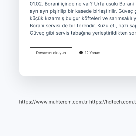
01.02. Borani içinde ne var? Urfa usulü Borani s
ayrı ayrı pişirilip bir kasede birleştirilir. Güve
küçük kızarmış bulgur köfteleri ve sarımsaklı 
Borani servisi de bir törendir. Kuzu eti, pazı sapl
Güveç gibi servis tabağına yerleştirildikten s
Urfa
Devamını okuyun
12 Yorum
Borani
Nedir
https://www.muhterem.com.tr
https://hdtech.com.t