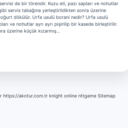
ervisi de bir törendir. Kuzu eti, pazı sapları ve nohutlar
ç gibi servis tabağına yerleştirildikten sonra üzerine
yoğurt dökülür. Urfa usulü borani nedir? Urfa usulü
arı ve nohutlar ayrı ayrı pişirilip bir kasede birleştirilir.
onra üzerine küçük kızarmış…
r
https://akotur.com.tr
knight online
nttgame
Sitemap