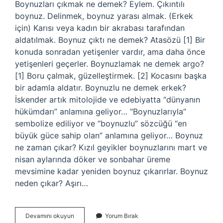
Boynuzları çıkmak ne demek? Eylem. Çıkıntılı
boynuz. Delinmek, boynuz yarası almak. (Erkek
için) Karısı veya kadın bir akrabası tarafından
aldatılmak. Boynuz çıktı ne demek? Atasözü [1] Bir
konuda sonradan yetişenler vardır, ama daha önce
yetişenleri geçerler. Boynuzlamak ne demek argo?
[1] Boru çalmak, güzelleştirmek. [2] Kocasını başka
bir adamla aldatır. Boynuzlu ne demek erkek?
İskender artık mitolojide ve edebiyatta “dünyanın
hükümdarı” anlamına geliyor… “Boynuzlarıyla”
sembolize ediliyor ve “boynuzlu” sözcüğü “en
büyük güce sahip olan” anlamına geliyor… Boynuz
ne zaman çıkar? Kızıl geyikler boynuzlarını mart ve
nisan aylarında döker ve sonbahar üreme
mevsimine kadar yeniden boynuz çıkarırlar. Boynuz
neden çıkar? Aşırı…
Boynuzların
Devamını okuyun
Yorum Bırak