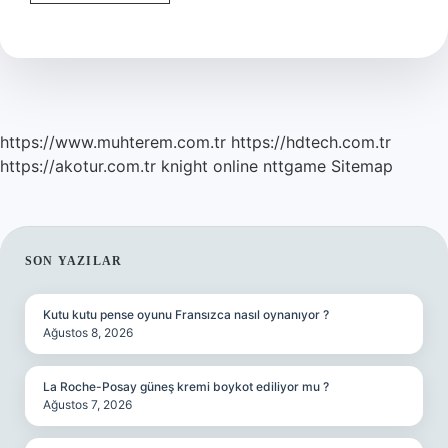
Çıkmış
Ne
Demek
https://www.muhterem.com.tr
https://hdtech.com.tr
https://akotur.com.tr
knight online
nttgame
Sitemap
SIDEBAR
SON YAZILAR
Kutu kutu pense oyunu Fransızca nasıl oynanıyor ?
Ağustos 8, 2026
La Roche-Posay güneş kremi boykot ediliyor mu ?
Ağustos 7, 2026