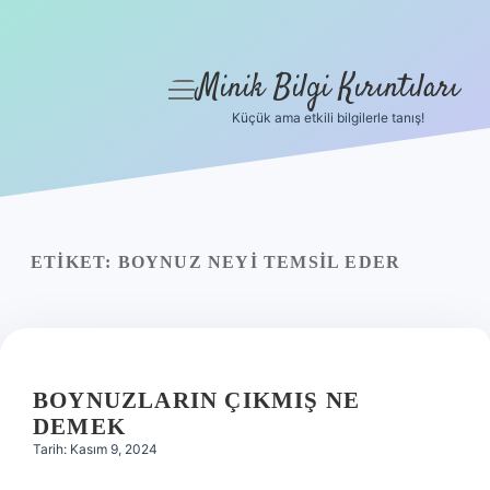
Minik Bilgi Kırıntıları
menüyü
aç
Küçük ama etkili bilgilerle tanış!
Anasayfa
Gizlilik Politikası
Yasal Uyarı
ETIKET:
BOYNUZ NEYI TEMSIL EDER
Hakkımızda
BOYNUZLARIN ÇIKMIŞ NE
DEMEK
Tarih: Kasım 9, 2024