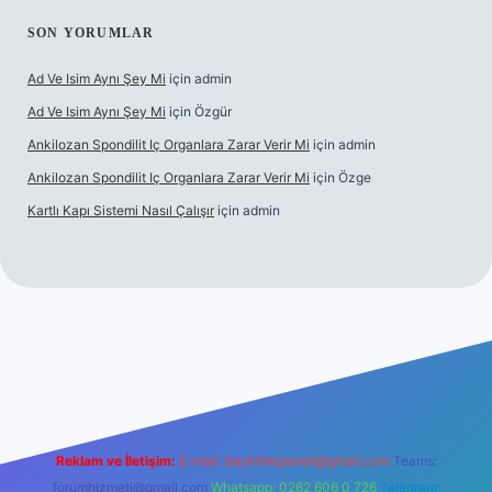
SON YORUMLAR
Ad Ve Isim Aynı Şey Mi
için
admin
Ad Ve Isim Aynı Şey Mi
için
Özgür
Ankilozan Spondilit Iç Organlara Zarar Verir Mi
için
admin
Ankilozan Spondilit Iç Organlara Zarar Verir Mi
için
Özge
Kartlı Kapı Sistemi Nasıl Çalışır
için
admin
bet
Reklam ve İletişim:
E-mail:
backlinkpaneli@gmail.com
Teams:
forumhizmeti@gmail.com
Whatsapp: 0262 606 0 726
Telegram: