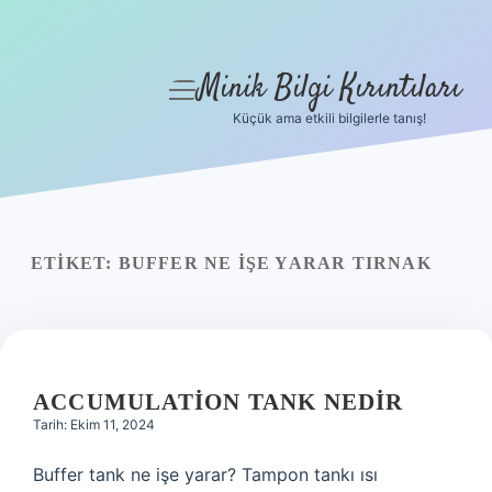
Minik Bilgi Kırıntıları
menüyü
aç
Küçük ama etkili bilgilerle tanış!
Anasayfa
Gizlilik Politikası
Yasal Uyarı
ETIKET:
BUFFER NE IŞE YARAR TIRNAK
Hakkımızda
ACCUMULATION TANK NEDIR
Tarih: Ekim 11, 2024
Buffer tank ne işe yarar? Tampon tankı ısı