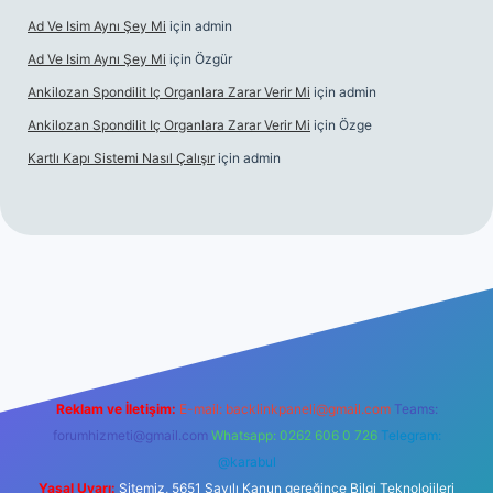
Ad Ve Isim Aynı Şey Mi
için
admin
Ad Ve Isim Aynı Şey Mi
için
Özgür
Ankilozan Spondilit Iç Organlara Zarar Verir Mi
için
admin
Ankilozan Spondilit Iç Organlara Zarar Verir Mi
için
Özge
Kartlı Kapı Sistemi Nasıl Çalışır
için
admin
bet
Reklam ve İletişim:
E-mail:
backlinkpaneli@gmail.com
Teams:
forumhizmeti@gmail.com
Whatsapp: 0262 606 0 726
Telegram:
@karabul
Yasal Uyarı:
Sitemiz, 5651 Sayılı Kanun gereğince Bilgi Teknolojileri