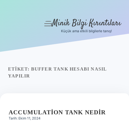
Minik Bilgi Kırıntıları
menüyü
aç
Küçük ama etkili bilgilerle tanış!
Anasayfa
Gizlilik Politikası
Yasal Uyarı
ETIKET:
BUFFER TANK HESABI NASIL
YAPILIR
Hakkımızda
ACCUMULATION TANK NEDIR
Tarih: Ekim 11, 2024