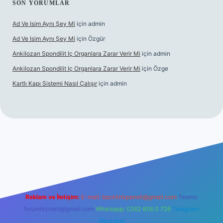
SON YORUMLAR
Ad Ve Isim Aynı Şey Mi
için
admin
Ad Ve Isim Aynı Şey Mi
için
Özgür
Ankilozan Spondilit Iç Organlara Zarar Verir Mi
için
admin
Ankilozan Spondilit Iç Organlara Zarar Verir Mi
için
Özge
Kartlı Kapı Sistemi Nasıl Çalışır
için
admin
bet
Reklam ve İletişim:
E-mail:
backlinkpaneli@gmail.com
Teams:
forumhizmeti@gmail.com
Whatsapp: 0262 606 0 726
Telegram:
@karabul