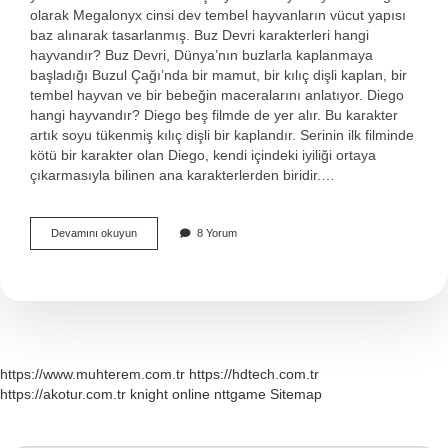
olarak Megalonyx cinsi dev tembel hayvanların vücut yapısı
baz alınarak tasarlanmış. Buz Devri karakterleri hangi
hayvandır? Buz Devri, Dünya’nın buzlarla kaplanmaya
başladığı Buzul Çağı’nda bir mamut, bir kılıç dişli kaplan, bir
tembel hayvan ve bir bebeğin maceralarını anlatıyor. Diego
hangi hayvandır? Diego beş filmde de yer alır. Bu karakter
artık soyu tükenmiş kılıç dişli bir kaplandır. Serinin ilk filminde
kötü bir karakter olan Diego, kendi içindeki iyiliği ortaya
çıkarmasıyla bilinen ana karakterlerden biridir.…
Sid
Devamını okuyun
8 Yorum
Hangi
Hayvan
Türü
https://www.muhterem.com.tr
https://hdtech.com.tr
https://akotur.com.tr
knight online
nttgame
Sitemap