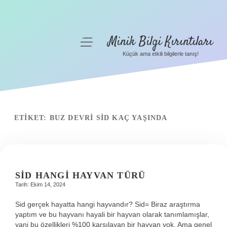
Minik Bilgi Kırıntıları
menüyü
aç
Küçük ama etkili bilgilerle tanış!
Anasayfa
Gizlilik Politikası
Yasal Uyarı
ETIKET:
BUZ DEVRI SID KAÇ YAŞINDA
Hakkımızda
SID HANGI HAYVAN TÜRÜ
Tarih: Ekim 14, 2024
Sid gerçek hayatta hangi hayvandır? Sid= Biraz araştırma
yaptım ve bu hayvanı hayali bir hayvan olarak tanımlamışlar,
yani bu özellikleri %100 karşılayan bir hayvan yok. Ama genel