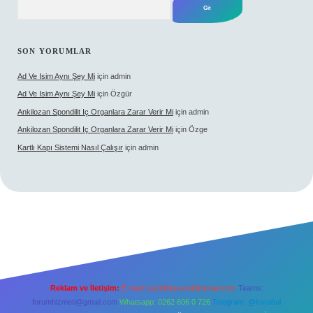
SON YORUMLAR
Ad Ve Isim Aynı Şey Mi
için
admin
Ad Ve Isim Aynı Şey Mi
için
Özgür
Ankilozan Spondilit Iç Organlara Zarar Verir Mi
için
admin
Ankilozan Spondilit Iç Organlara Zarar Verir Mi
için
Özge
Kartlı Kapı Sistemi Nasıl Çalışır
için
admin
Reklam ve İletişim:
E-mail:
backlinkpaneli@gmail.com
Teams:
forumhizmeti@gmail.com
Whatsapp: 0262 606 0 726
Telegram: @karabul