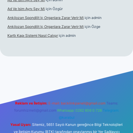
Ad Ve Isim Aynı Şey Mi
için
Özgür
Ankilozan Spondilit Iç Organlara Zarar Verir Mi
için
admin
Ankilozan Spondilit Iç Organlara Zarar Verir Mi
için
Özge
Kartlı Kapı Sistemi Nasıl Çalışır
için
admin
lbet
Reklam ve İletişim:
E-mail:
backlinkpaneli@gmail.com
Teams:
forumhizmeti@gmail.com
Whatsapp: 0262 606 0 726
Telegram:
@karabul
Yasal Uyarı:
Sitemiz, 5651 Sayılı Kanun gereğince Bilgi Teknolojileri
ve İletişim Kurumu (BTK) tarafından onaylanmış bir Yer Sağlayıcı