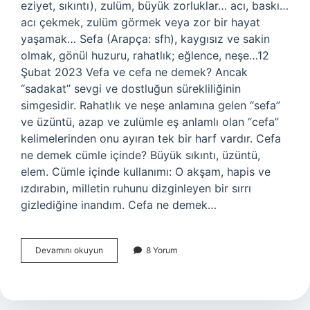
eziyet, sıkıntı), zulüm, büyük zorluklar… acı, baskı…
acı çekmek, zulüm görmek veya zor bir hayat
yaşamak… Sefa (Arapça: sfh), kaygısız ve sakin
olmak, gönül huzuru, rahatlık; eğlence, neşe…12
Şubat 2023 Vefa ve cefa ne demek? Ancak
“sadakat” sevgi ve dostluğun sürekliliğinin
simgesidir. Rahatlık ve neşe anlamına gelen “sefa”
ve üzüntü, azap ve zulümle eş anlamlı olan “cefa”
kelimelerinden onu ayıran tek bir harf vardır. Cefa
ne demek cümle içinde? Büyük sıkıntı, üzüntü,
elem. Cümle içinde kullanımı: O akşam, hapis ve
ızdırabın, milletin ruhunu dizginleyen bir sırrı
gizlediğine inandım. Cefa ne demek…
Sefa
Devamını okuyun
8 Yorum
Ile
Cefa
Ne
Demek