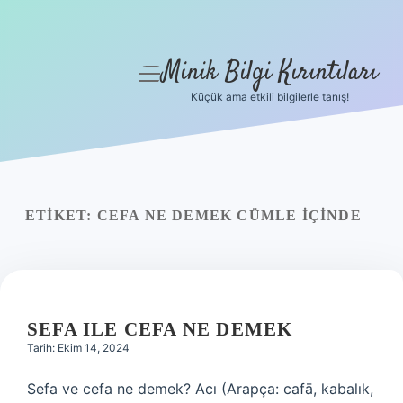
Minik Bilgi Kırıntıları
menüyü
aç
Küçük ama etkili bilgilerle tanış!
Anasayfa
Gizlilik Politikası
Yasal Uyarı
ETIKET:
CEFA NE DEMEK CÜMLE IÇINDE
Hakkımızda
SEFA ILE CEFA NE DEMEK
Tarih: Ekim 14, 2024
Sefa ve cefa ne demek? Acı (Arapça: cafā, kabalık,